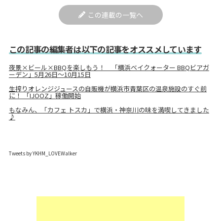
この連載の一覧へ
この記事の編集者は以下の記事をオススメしています
夜景×ビール×BBQを楽しもう！ 「横浜ベイクォーター BBQビアガ
ーデン」5月26日〜10月15日
生搾りオレンジジュースの自販機が横浜市青葉区の温泉施設のすぐ前
に！ 「IJOOZ」稼働開始
もなみん、「カフェ トスカ」で横浜・神奈川の味を満喫してきました
♪
Tweets by YKHM_LOVEWalker