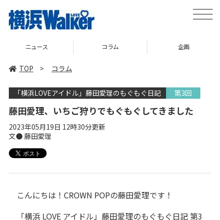
toggle
naviga
ュース
コラム
企画
TOP
>
コラム
「横浜LOVEアイドル」藤田愛理のもぐもぐ日記
第3回
藤田愛理、いちご狩りでもぐもぐしてきました
2023年05月19日 12時30分更新
文● 藤田愛理
こんにちは！CROWN POPの藤田愛理です！
「横浜 LOVE アイドル」藤田愛理のもぐもぐ日記 第3