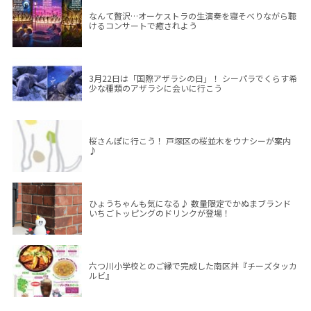
なんて贅沢…オーケストラの生演奏を寝そべりながら聴
けるコンサートで癒されよう
3月22日は「国際アザラシの日」！ シーパラでくらす希
少な種類のアザラシに会いに行こう
桜さんぽに行こう！ 戸塚区の桜並木をウナシーが案内
♪
ひょうちゃんも気になる♪ 数量限定でかぬまブランド
いちごトッピングのドリンクが登場！
六つ川小学校とのご縁で完成した南区丼『チーズタッカ
ルビ』