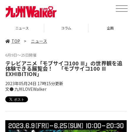
toggle
naviga
コラム
企画
イベント
TOP
>
ニュース
6月9日〜25日開催
テレビアニメ「モブサイコ100 Ⅲ」の世界観を追
体験できる展覧会！ 「モブサイコ100 Ⅲ
EXHIBITION」
2023年05月24日 17時15分更新
文● 九州LOVEWalker