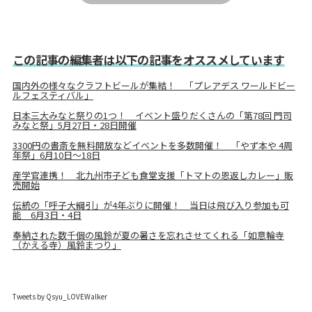
この記事の編集者は以下の記事をオススメしています
国内外の様々なクラフトビールが集結！ 「プレアデス ワールドビー
ルフェスティバル」
日本三大みなと祭りの1つ！ イベント盛りだくさんの「第78回 門司
みなと祭」5月27日・28日開催
3300円の書斎を無料開放などイベントを多数開催！ 「やず本や 4周
年祭」6月10日〜18日
産学官連携！ 北九州市子ども食堂支援「トマトの恩返しカレー」販
売開始
伝統の「呼子大綱引」が4年ぶりに開催！ 当日は飛び入り参加も可
能 6月3日・4日
奉納された数千個の風鈴が夏の暑さを忘れさせてくれる「如意輪寺
（かえる寺）風鈴まつり」
Tweets by Qsyu_LOVEWalker