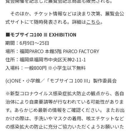
覧会開催を記念した展覧会記念商品も販売される。
そのほか、チケット情報などは決まり次第、展覧会公
式サイトにて随時発表される。詳細は
こちら
。
■モブサイコ100 Ⅲ EXHIBITION
期間：6月9日〜25日
場所：福岡PARCO 本館5階 PARCO FACTORY
住所：福岡県福岡市中央区天神2-11-1
入場料：一般800円 ※小学生以下無料
(c)ONE・小学館／「モブサイコ 100 III」製作委員会
※新型コロナウイルス感染症拡大防止の観点から、各自
治体により自粛要請等が行なわれている可能性がありま
す。あらかじめ最新の情報をご確認ください。 またお出
かけの際は、手洗いやマスクの着用、咳エチケットなど
の感染拡大の防止に充分ご協力いただくようお願いいた