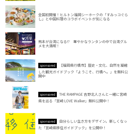
全国初開催！ヒルトン福岡シーホークの「すみっコぐら
し」と中国料理のコラボイベントが気になる
熊本が台湾になる!? 華やかなランタンの中で台湾グル
メを大満喫！
【福岡県行橋市】歴史・文化、自然を凝縮
sponsored
した観光ガイドブック「ようこそ、行橋へ。」を無料公
開中
THE RAMPAGE 吉野北人さんと一緒に宮崎
sponsored
県を巡る「宮崎 LOVE Walker」無料公開中！
自分らしい生き方をデザイン。新しくなっ
sponsored
た「宮崎県移住ガイドブック」を公開中！