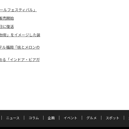
ビールフェスティバル」
販売開始
日に復活
台街」をイメージした装
テル福岡「桃とメロンの
める「インドア・ビアガ
ニュース
コラム
企画
イベント
グルメ
スポット