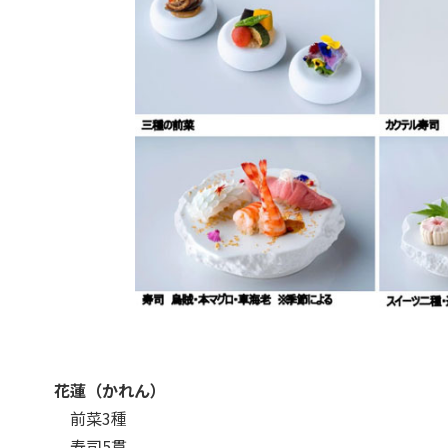
花蓮（かれん）
前菜3種
寿司5貫