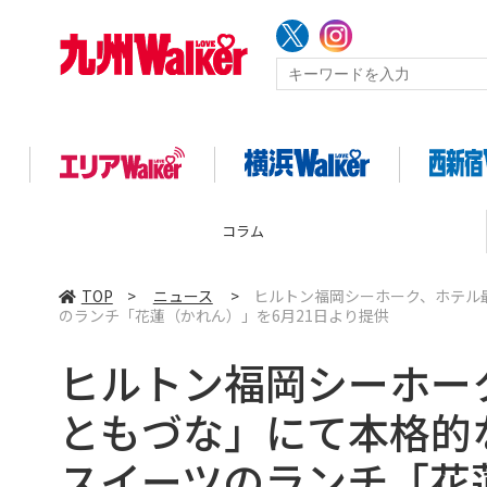
コラム
TOP
>
ニュース
>
ヒルトン福岡シーホーク、ホテル
のランチ「花蓮（かれん）」を6月21日より提供
ヒルトン福岡シーホー
ともづな」にて本格的
スイーツのランチ「花