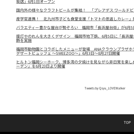
坂店」6月1日オープン
国内外の様々なクラフトビールが集結！ 「プレアデス ワールド
産学官連携！ 北九州市子ども食堂支援「トマトの恩返しカレー」
バラエティー豊かな屋台が勢ぞろい 福岡市「長浜屋台街」が6月5
提灯やのれんを大きくデザイン 福岡市地下鉄、6月5日に「長浜屋
飾を実施
福岡市動物園とコラボしたメニューが登場 ANAクラウンプラザホ
デザートビュッフェ ～SWEEZOO～」6月3日～8月27日開催
ヒルトン福岡シーホーク、博多湾の夕焼けを見ながら非日常を楽し
ーデン」を6月23日より開催
Tweets by Qsyu_LOVEWalker
TOP