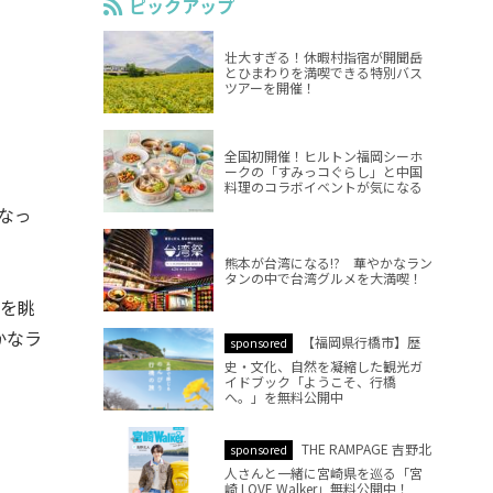
ピックアップ
壮大すぎる！休暇村指宿が開聞岳
とひまわりを満喫できる特別バス
ツアーを開催！
全国初開催！ヒルトン福岡シーホ
ークの「すみっコぐらし」と中国
料理のコラボイベントが気になる
なっ
熊本が台湾になる!? 華やかなラン
タンの中で台湾グルメを大満喫！
を眺
かなラ
【福岡県行橋市】歴
sponsored
史・文化、自然を凝縮した観光ガ
イドブック「ようこそ、行橋
へ。」を無料公開中
THE RAMPAGE 吉野北
sponsored
人さんと一緒に宮崎県を巡る「宮
崎 LOVE Walker」無料公開中！