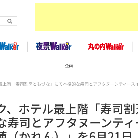
企画
最上階「寿司割烹ともづな」にて本格的な寿司とアフタヌーンティース
ク、ホテル最上階「寿司割
な寿司とアフタヌーンティ
蓮（かれん）」を6月21日