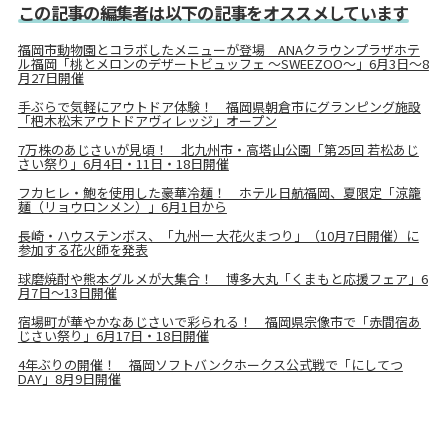
この記事の編集者は以下の記事をオススメしています
福岡市動物園とコラボしたメニューが登場 ANAクラウンプラザホテ
ル福岡「桃とメロンのデザートビュッフェ ～SWEEZOO～」6月3日～8
月27日開催
手ぶらで気軽にアウトドア体験！ 福岡県朝倉市にグランピング施設
「杷木松末アウトドアヴィレッジ」オープン
7万株のあじさいが見頃！ 北九州市・高塔山公園「第25回 若松あじ
さい祭り」6月4日・11日・18日開催
フカヒレ・鮑を使用した豪華冷麺！ ホテル日航福岡、夏限定「涼籠
麺（リョウロンメン）」6月1日から
長崎・ハウステンボス、「九州一 大花火まつり」（10月7日開催）に
参加する花火師を発表
球磨焼酎や熊本グルメが大集合！ 博多大丸「くまもと応援フェア」6
月7日～13日開催
宿場町が華やかなあじさいで彩られる！ 福岡県宗像市で「赤間宿あ
じさい祭り」6月17日・18日開催
4年ぶりの開催！ 福岡ソフトバンクホークス公式戦で「にしてつ
DAY」8月9日開催