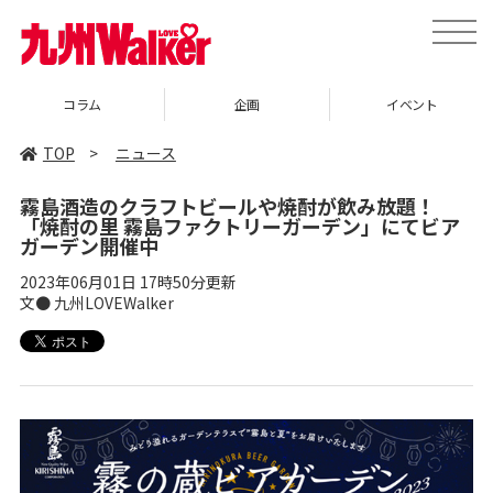
toggle
naviga
コラム
企画
イベント
TOP
>
ニュース
霧島酒造のクラフトビールや焼酎が飲み放題！
「焼酎の里 霧島ファクトリーガーデン」にてビア
ガーデン開催中
2023年06月01日 17時50分更新
文● 九州LOVEWalker