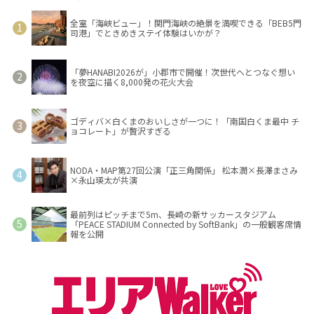
全室「海峡ビュー」！関門海峡の絶景を満喫できる「BEB5門
司港」でときめきステイ体験はいかが？
「夢HANABI2026が」小郡市で開催！次世代へとつなぐ想い
を夜空に描く8,000発の花火大会
ゴディバ×白くまのおいしさが一つに！「南国白くま最中 チ
ョコレート」が贅沢すぎる
NODA・MAP第27回公演「正三角関係」 松本潤×長澤まさみ
×永山瑛太が共演
最前列はピッチまで5m、長崎の新サッカースタジアム
「PEACE STADIUM Connected by SoftBank」の一般観客席情
報を公開