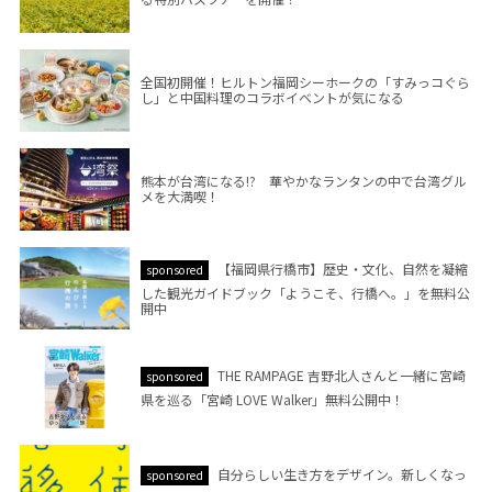
全国初開催！ヒルトン福岡シーホークの「すみっコぐら
し」と中国料理のコラボイベントが気になる
熊本が台湾になる!? 華やかなランタンの中で台湾グル
メを大満喫！
【福岡県行橋市】歴史・文化、自然を凝縮
sponsored
した観光ガイドブック「ようこそ、行橋へ。」を無料公
開中
THE RAMPAGE 吉野北人さんと一緒に宮崎
sponsored
県を巡る「宮崎 LOVE Walker」無料公開中！
自分らしい生き方をデザイン。新しくなっ
sponsored