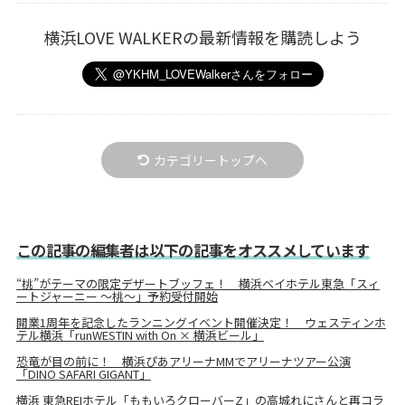
横浜LOVE WALKERの最新情報を購読しよう
カテゴリートップへ
この記事の編集者は以下の記事をオススメしています
“桃”がテーマの限定デザートブッフェ！ 横浜ベイホテル東急「スィ
ートジャーニー ～桃～」予約受付開始
開業1周年を記念したランニングイベント開催決定！ ウェスティンホ
テル横浜「runWESTIN with On × 横浜ビール」
恐竜が目の前に！ 横浜ぴあアリーナMMでアリーナツアー公演
「DINO SAFARI GIGANT」
横浜 東急REIホテル「ももいろクローバーZ」の高城れにさんと再コラ