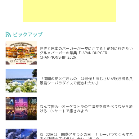
ピックアップ
世界と日本のバーガーが一堂に介する！絶対に行きたい
グルメバーガーの祭典「JAPAN BURGER
CHAMPIONSHIP 2026」
「満開の花×生きもの」は最強！あじさいが咲き誇る八
景島シーパラダイスで癒されたい♪
なんて贅沢…オーケストラの生演奏を寝そべりながら聴
けるコンサートで癒されよう
3月22日は「国際アザラシの日」！ シーパラでくらす希
少な種類のアザラシに会いに行こう