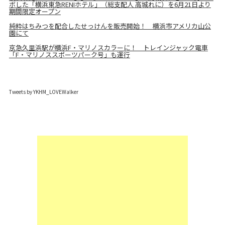
ボした「横浜東急RENIホテル」（総支配人 高城れに）を6月21日より
期間限定オープン
純粋はちみつを配合したせっけんを販売開始！ 横浜市アメリカ山公
園にて
京急久里浜駅が横浜F・マリノスカラーに！ トレインジャック電車
「F・マリノススポーツパーク号」も運行
Tweets by YKHM_LOVEWalker