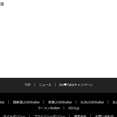
開催
TOP
ニュース
We♥Yakeiキャンペーン
ker
西新宿LOVEWalker
夜景LOVEWalker
九州LOVEWalker
丸の
ラーメンWalker
ASCII.jp
サイトポリシー
プライバシーポリシー
運営会社
お問い合わせ