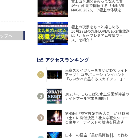
富士山×湖×花火ってなんて贅
沢…山中湖で開催する「HANABI
MAGIC 2026」で極上の体験を
極上の夜景をもっと楽しめる！
10月27日の九州LOVEWalker生放送
ップへ
は「北九州プレミアム夜景フェ
ス」を紹介！
アクセスランキング
東京スカイツリーをちいかわでライト
アップ！ コラボレーションイベント
「ちいかわ☆星ふるスカイツリー」開
催
2026年、しらこばと水上公園が待望の
ナイトプール営業を開始！
第45回「神宮外苑花火大会」が8月8日
（土）に開催決定！壮大な花火ショー
と豪華アーティストの競演を見逃す
な！
日本一の星空「長野県阿智村」で竹あ