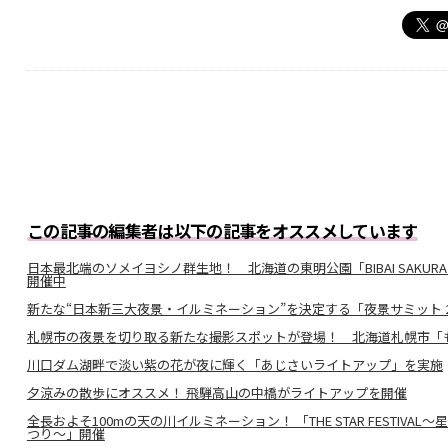
この記事の編集者は以下の記事をオススメしています
日本最北端のソメイヨシノ群生地！ 北海道の東明公園「BIBAI SAKURA
開催中
新たな“日本新三大夜景・イルミネーション”を決定する「夜景サミット 2022
札幌市の夜景を切り取る新たな撮影スポットが登場！ 北海道札幌市「
川口ダム湖畔で淡い紫の花が夜に輝く「あじさいライトアップ」を実施
夕涼みの散歩にオススメ！ 飛騨高山の中橋がライトアップを開催
全長およそ100mの天の川イルミネーション！ 「THE STAR FESTIV
つり～」開催