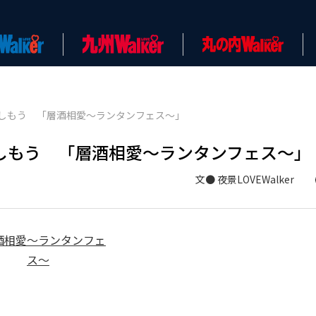
しもう 「層酒相愛～ランタンフェス～」
しもう 「層酒相愛～ランタンフェス～」
文● 夜景LOVEWalker