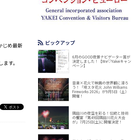
ピックアップ
かじめ最新
6月のGOOD夜景ナビゲーター賞が
決定しました！【We♡Yakeiキャン
します。
ペーン】
音楽×花火で映画の世界観に浸ろ
う！「埼スタ花火 John Williams
Fireworks 2026」が9月5日（土）
開催！
隅田川の夜空を彩る！伝統と技術
の饗宴「第49回隅田川花火大会
が」7月25日(土)に開催決定！