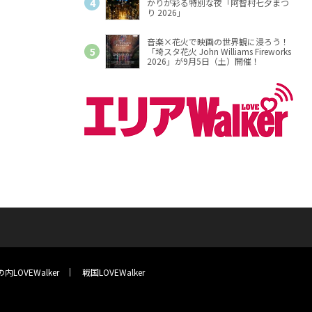
かりが彩る特別な夜「阿智村七夕まつ
り 2026」
音楽×花火で映画の世界観に浸ろう！
「埼スタ花火 John Williams Fireworks
2026」が9月5日（土）開催！
内LOVEWalker
戦国LOVEWalker