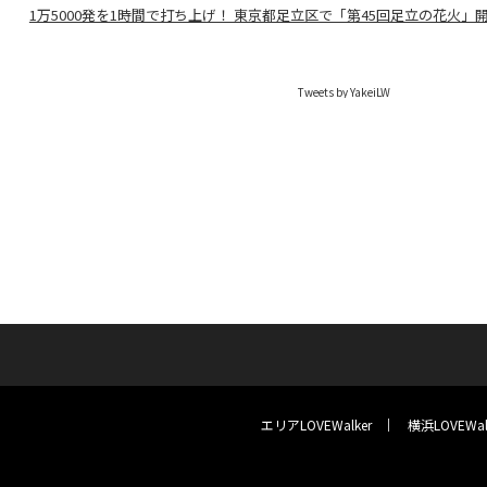
1万5000発を1時間で打ち上げ！ 東京都足立区で「第45回足立の花火」
Tweets by YakeiLW
エリアLOVEWalker
横浜LOVEWal