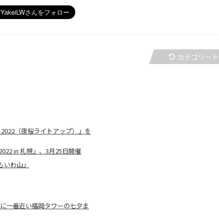
カテゴリート
 2022（夜桜ライトアップ）」を
 in 札幌」、3月25日開催
もいわ山」
AL～星に一番近い福岡タワーの七夕ま