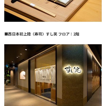
■西日本初上陸〈寿司〉すし笑 フロア：2階