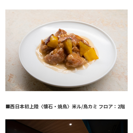
■西日本初上陸〈懐石・焼鳥〉米ル/鳥カミ フロア：2階