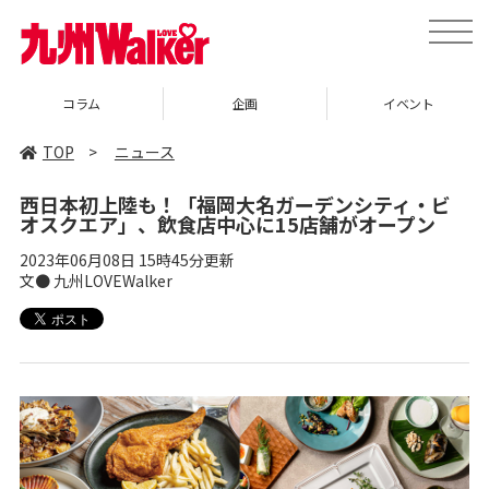
toggle
naviga
企画
イベント
グルメ
TOP
>
ニュース
西日本初上陸も！「福岡大名ガーデンシティ・ビ
オスクエア」、飲食店中心に15店舗がオープン
2023年06月08日 15時45分更新
文● 九州LOVEWalker