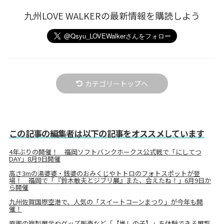
九州LOVE WALKERの最新情報を購読しよう
カテゴリートップへ
この記事の編集者は以下の記事をオススメしています
4年ぶりの開催！ 福岡ソフトバンクホークス公式戦で「にしてつ
DAY」8月9日開催
高さ3mの湯婆婆・銭婆のおみくじやトトロのフォトスポットが登
場！ 福岡で「『鈴木敏夫とジブリ展』また、会えたね！」6月9日か
ら開催
九州佐賀国際空港で、人気の「スイートコーンまつり」が今年も開
催！
原画の複製展示やグッズ販売など「【推しの子】」を体験できる展覧