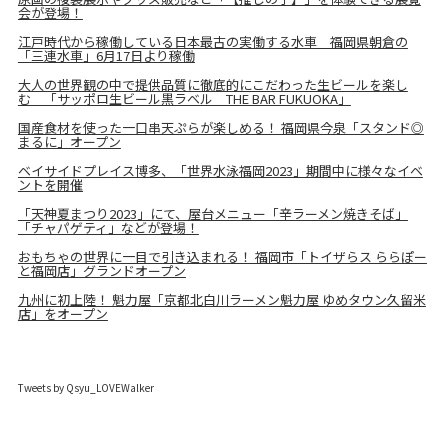
会が登場！
江戸時代から稼働している日本最古の実働する水車 福岡県朝倉の
「三連水車」6月17日より稼働
大人の世界観の中で提供品質に徹底的にこだわった生ビールを楽し
む 「サッポロ生ビール黒ラベル THE BAR FUKUOKA」
国産食材を使った一口串天ぷらが楽しめる！ 福岡県今泉「スタンド◎
まるに」オープン
ベイサイドプレイス博多、「世界水泳福岡2023」期間中に様々なイベ
ントを開催
「天神夏まつり2023」にて、屋台メニュー「辛ラーメン焼きそば」
「チャパゲティ」などが登場！
おもちゃの世界に一目で引き込まれる！ 福岡市「トイザらス ららぽー
と福岡店」グランドオープン
九州に初上陸！ 魁力屋「京都北白川ラーメン魁力屋 ゆめタウン久留米
店」をオープン
Tweets by Qsyu_LOVEWalker