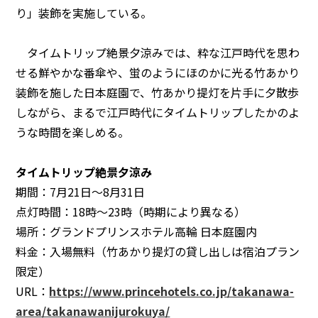
り」装飾を実施している。
タイムトリップ絶景夕涼みでは、粋な江戸時代を思わ
せる鮮やかな番傘や、蛍のようにほのかに光る竹あかり
装飾を施した日本庭園で、竹あかり提灯を片手に夕散歩
しながら、まるで江戸時代にタイムトリップしたかのよ
うな時間を楽しめる。
タイムトリップ絶景夕涼み
期間：7月21日～8月31日
点灯時間：18時～23時（時期により異なる）
場所：グランドプリンスホテル高輪 日本庭園内
料金：入場無料（竹あかり提灯の貸し出しは宿泊プラン
限定）
URL：
https://www.princehotels.co.jp/takanawa-
area/takanawanijurokuya/