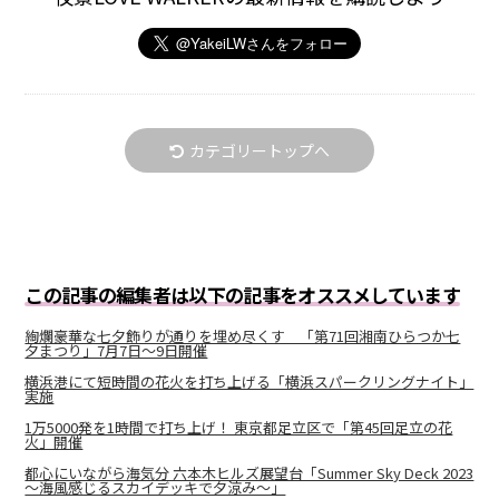
カテゴリートップへ
この記事の編集者は以下の記事をオススメしています
絢爛豪華な七夕飾りが通りを埋め尽くす 「第71回湘南ひらつか七
夕まつり」7月7日～9日開催
横浜港にて短時間の花火を打ち上げる「横浜スパークリングナイト」
実施
1万5000発を1時間で打ち上げ！ 東京都足立区で「第45回足立の花
火」開催
都心にいながら海気分 六本木ヒルズ展望台「Summer Sky Deck 2023
～海風感じるスカイデッキで夕涼み～」