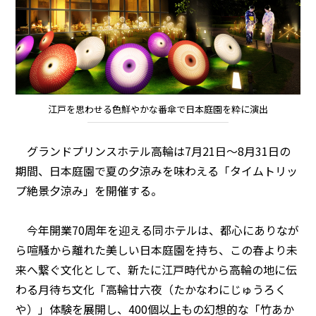
江戸を思わせる色鮮やかな番傘で日本庭園を粋に演出
グランドプリンスホテル高輪は7月21日～8月31日の
期間、日本庭園で夏の夕涼みを味わえる「タイムトリッ
プ絶景夕涼み」を開催する。
今年開業70周年を迎える同ホテルは、都心にありなが
ら喧騒から離れた美しい日本庭園を持ち、この春より未
来へ繋ぐ文化として、新たに江戸時代から高輪の地に伝
わる月待ち文化「高輪廿六夜（たかなわにじゅうろく
や）」体験を展開し、400個以上もの幻想的な「竹あか