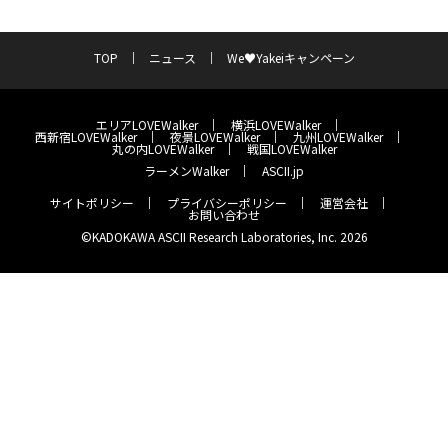
TOP
ニュース
We♥Yakeiキャンペーン
エリアLOVEWalker
横浜LOVEWalker
西新宿LOVEWalker
夜景LOVEWalker
九州LOVEWalker
丸の内LOVEWalker
戦国LOVEWalker
ラーメンWalker
ASCII.jp
サイトポリシー
プライバシーポリシー
運営会社
お問い合わせ
©KADOKAWA ASCII Research Laboratories, Inc. 2026