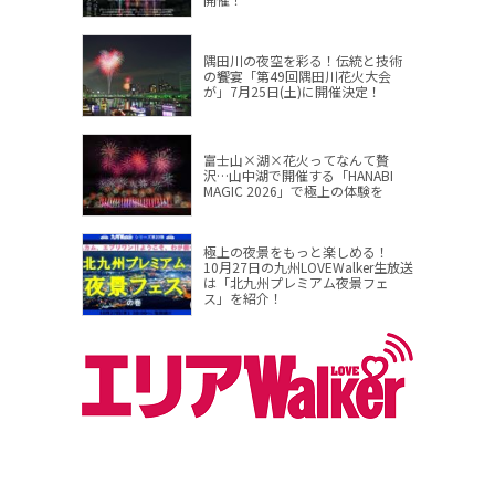
隅田川の夜空を彩る！伝統と技術
の饗宴「第49回隅田川花火大会
が」7月25日(土)に開催決定！
富士山×湖×花火ってなんて贅
沢…山中湖で開催する「HANABI
MAGIC 2026」で極上の体験を
極上の夜景をもっと楽しめる！
10月27日の九州LOVEWalker生放送
は「北九州プレミアム夜景フェ
ス」を紹介！