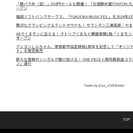
「豚バラ丼〈並〉」550円セールも開催！ 「元祖豚丼屋TONTON 
ープン
福岡ソフトバンクホークス、「FUKUOKA MUSIC FES.」を2024年
贅沢なグランピング＆テントサウナも！ ザランタン三瀬高原｜やま
ARでくまモンに会える！ テトリアくまもと鶴屋東館1階「くまモ
オープン
クレヨンしんちゃん、家族都市協定締結1周年を記念して「オリジナ
ト」を限定販売
新たな復興のシンボルが駆け抜ける！ ONE PIECE×南阿蘇鉄道コ
ン」運行
Tweets by Qsyu_LOVEWalker
TOP