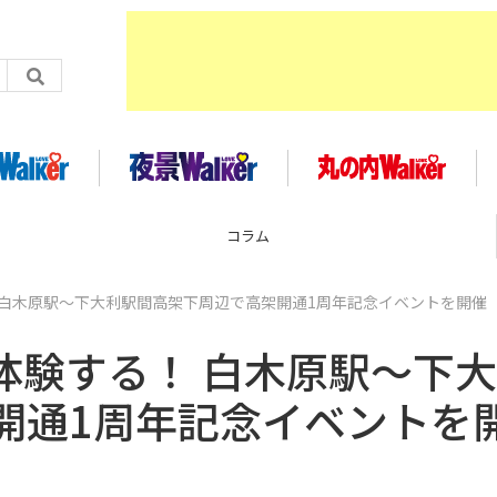
コラム
 白木原駅～下大利駅間高架下周辺で高架開通1周年記念イベントを開催
体験する！ 白木原駅～下
開通1周年記念イベントを