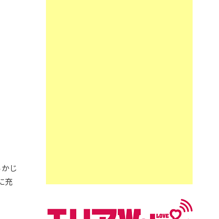
らかじ
に充