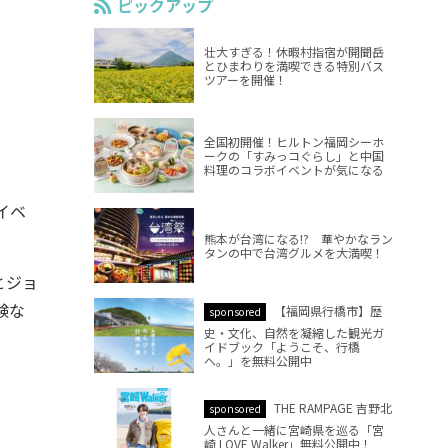
ピックアップ
壮大すぎる！休暇村指宿が開聞岳
とひまわりを満喫できる特別バス
ツアーを開催！
全国初開催！ヒルトン福岡シーホ
ークの「すみっコぐらし」と中国
料理のコラボイベントが気になる
イベ
熊本が台湾になる!? 華やかなラン
タンの中で台湾グルメを大満喫！
とジョ
験な
【福岡県行橋市】歴
sponsored
史・文化、自然を凝縮した観光ガ
イドブック「ようこそ、行橋
へ。」を無料公開中
。
THE RAMPAGE 吉野北
sponsored
人さんと一緒に宮崎県を巡る「宮
崎 LOVE Walker」無料公開中！