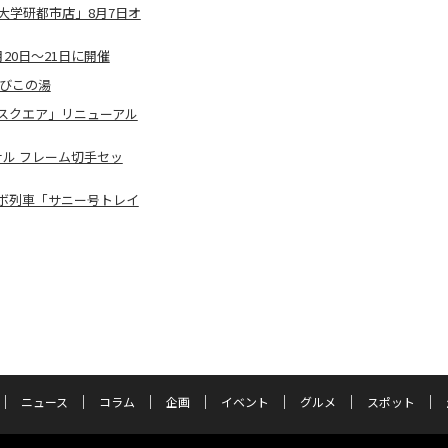
九大学研都市店」8月7日オ
1月20日～21日に開催
びこの湯
ンスクエア」リニューアル
ル フレーム切手セッ
ラボ列車「サニー号トレイ
ニュース
コラム
企画
イベント
グルメ
スポット