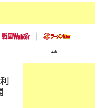
企画
大利
開