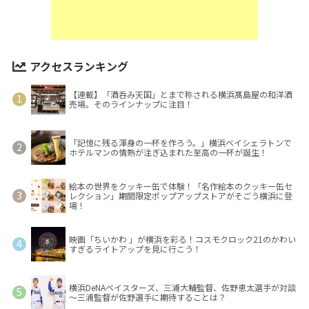
アクセスランキング
【連載】「酒呑み天国」とまで称される横浜髙島屋の和洋酒
売場。そのラインナップに注目！
「記憶に残る渾身の一杯を作ろう。」横浜ベイシェラトンで
ホテルマンの情熱が注ぎ込まれた至高の一杯が誕生！
絵本の世界をクッキー缶で体験！「名作絵本のクッキー缶セ
レクション」期間限定ポップアップストアがそごう横浜に登
場！
映画「ちいかわ 」が横浜を彩る！コスモクロック21のかわい
すぎるライトアップを見に行こう！
横浜DeNAベイスターズ、三浦大輔監督、佐野恵太選手が対談
～三浦監督が佐野選手に期待することは？