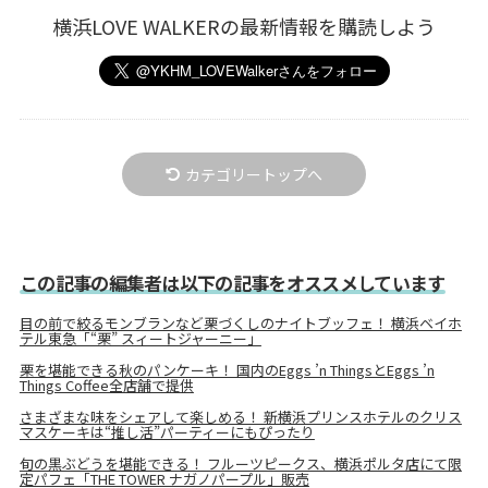
横浜LOVE WALKERの最新情報を購読しよう
カテゴリートップへ
この記事の編集者は以下の記事をオススメしています
目の前で絞るモンブランなど栗づくしのナイトブッフェ！ 横浜ベイホ
テル東急「“栗” スィートジャーニー」
栗を堪能できる秋のパンケーキ！ 国内のEggs ’n ThingsとEggs ’n
Things Coffee全店舗で提供
さまざまな味をシェアして楽しめる！ 新横浜プリンスホテルのクリス
マスケーキは“推し活”パーティーにもぴったり
旬の黒ぶどうを堪能できる！ フルーツピークス、横浜ポルタ店にて限
定パフェ「THE TOWER ナガノパープル」販売