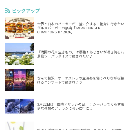
ピックアップ
世界と日本のバーガーが一堂に介する！絶対に行きたい
グルメバーガーの祭典「JAPAN BURGER
CHAMPIONSHIP 2026」
「満開の花×生きもの」は最強！あじさいが咲き誇る八
景島シーパラダイスで癒されたい♪
なんて贅沢…オーケストラの生演奏を寝そべりながら聴
けるコンサートで癒されよう
3月22日は「国際アザラシの日」！ シーパラでくらす希
少な種類のアザラシに会いに行こう