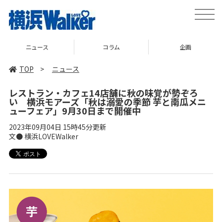
toggle
naviga
ス
コラム
企画
TOP
TOP
>
ニュース
レストラン・カフェ14店舗に秋の味覚が勢ぞろ
い 横浜モアーズ「秋は溺愛の季節 芋と南瓜メニ
ューフェア」9月30日まで開催中
2023年09月04日 15時45分更新
文● 横浜LOVEWalker