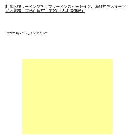
札幌味噌ラーメンや旭川塩ラーメンのイートイン、海鮮丼やスイーツ
が大集結 京急百貨店「第28回 大北海道展」
Tweets by YKHM_LOVEWalker