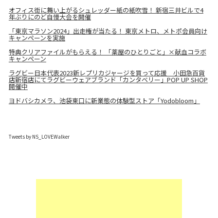
オフィス街に舞い上がるシュレッダー紙の紙吹雪！ 新宿三井ビルで4
年ぶりにのど自慢大会を開催
「東京マラソン2024」出走権が当たる！ 東京メトロ、メトポ会員向け
キャンペーンを実施
特典クリアファイルがもらえる！ 「薬屋のひとりごと」×献血コラボ
キャンペーン
ラグビー日本代表2023新レプリカジャージを買って応援 小田急百貨
店新宿店にてラグビーウェアブランド「カンタベリー」POP UP SHOP
開催中
ヨドバシカメラ、池袋東口に新業態の体験型ストア「Yodobloom」
Tweets by NS_LOVEWalker