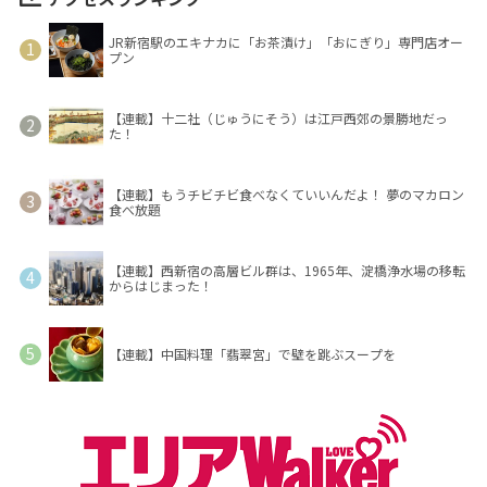
JR新宿駅のエキナカに「お茶漬け」「おにぎり」専門店オー
プン
【連載】十二社（じゅうにそう）は江戸西郊の景勝地だっ
た！
【連載】もうチビチビ食べなくていいんだよ！ 夢のマカロン
食べ放題
【連載】西新宿の高層ビル群は、1965年、淀橋浄水場の移転
からはじまった！
【連載】中国料理「翡翠宮」で壁を跳ぶスープを