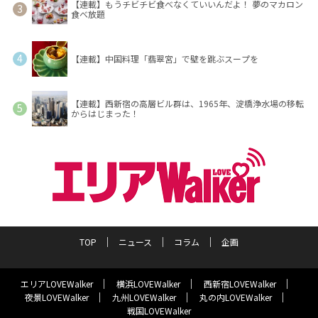
【連載】もうチビチビ食べなくていいんだよ！ 夢のマカロン
食べ放題
【連載】中国料理「翡翠宮」で壁を跳ぶスープを
【連載】西新宿の高層ビル群は、1965年、淀橋浄水場の移転
からはじまった！
TOP
ニュース
コラム
企画
エリアLOVEWalker
横浜LOVEWalker
西新宿LOVEWalker
夜景LOVEWalker
九州LOVEWalker
丸の内LOVEWalker
戦国LOVEWalker