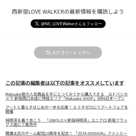
西新宿LOVE WALKERの最新情報を購読しよう
カテゴリートップへ
この記事の編集者は以下の記事をオススメしています
Makuake発の人気商品を手にとってみてから購入できる ヨドバシカ
メラ 新宿西口本店に特設エリア「Makuake SHOP」9月6日オープン
アートと暮らすはじめの一歩を応援！ ルミネゼロにてアートフェアを
開催
純喫茶を着て歩こう 「UNIQLO×新宿純喫茶」ユニクロ 新宿フラッ
グス店にて販売中
関優太氏のゲーム配信10周年を記念！ 「ZETA DIVISION」ファンミー