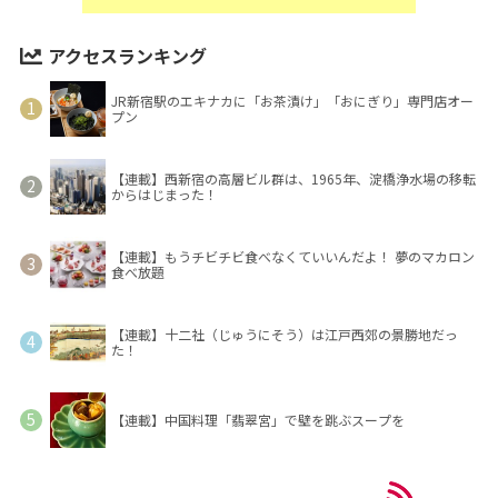
アクセスランキング
JR新宿駅のエキナカに「お茶漬け」「おにぎり」専門店オー
プン
【連載】西新宿の高層ビル群は、1965年、淀橋浄水場の移転
からはじまった！
【連載】もうチビチビ食べなくていいんだよ！ 夢のマカロン
食べ放題
【連載】十二社（じゅうにそう）は江戸西郊の景勝地だっ
た！
【連載】中国料理「翡翠宮」で壁を跳ぶスープを