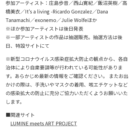
参加アーティスト：庄島歩音／西山寛紀／飯沼英樹／高
橋美衣／It‘s a living -Ricardo Gonzalez／Dana
Tanamachi／exonemo／Julie Wolfeほか
※ほか参加アーティストは後日発表
※一部アーティストの作品は抽選販売。抽選方法は後
日、特設サイトにて
※新型コロナウイルス感染症拡大防止の観点から、各自
治体により自粛要請等が行われている可能性がありま
す。あらかじめ最新の情報をご確認ください。 またお出
かけの際は、手洗いやマスクの着用、咳エチケットなど
の感染拡大の防止に充分ご協力いただくようお願いいた
します。
■関連サイト
LUMINE meets ART PROJECT