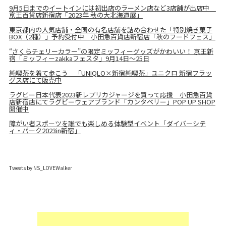
9月5日までのイートインには初出店のラーメン店など3店舗が出店中
京王百貨店新宿店「2023年 秋の大北海道展」
東京都内の人気店舗・全国の有名店舗を詰め合わせた「特別焼き菓子
BOX（2種）」予約受付中 小田急百貨店新宿店「秋のフードフェス」
“さくらチェリーカラー”の限定ミッフィーグッズがかわいい！ 京王新
宿「ミッフィーzakkaフェスタ」9月14日～25日
純喫茶を着て歩こう 「UNIQLO×新宿純喫茶」ユニクロ 新宿フラッ
グス店にて販売中
ラグビー日本代表2023新レプリカジャージを買って応援 小田急百貨
店新宿店にてラグビーウェアブランド「カンタベリー」POP UP SHOP
開催中
障がい者スポーツを誰でも楽しめる体験型イベント「ダイバーシテ
ィ・パーク2023in新宿」
Tweets by NS_LOVEWalker