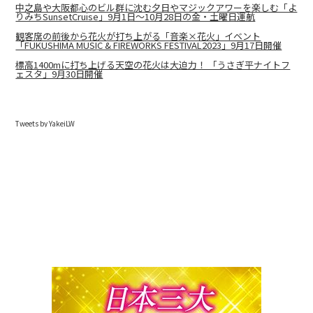
中之島や大阪都心のビル群に沈む夕日やマジックアワーを楽しむ「よ
りみちSunsetCruise」9月1日～10月28日の金・土曜日運航
観客席の前後から花火が打ち上がる「音楽×花火」イベント
「FUKUSHIMA MUSIC & FIREWORKS FESTIVAL2023」9月17日開催
標高1400mに打ち上げる天空の花火は大迫力！ 「うさぎ平ナイトフ
ェスタ」9月30日開催
Tweets by YakeiLW