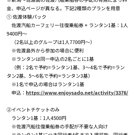
金、申込ページが異なる。下記2種類のプランを用意
① 佐渡体験パック
佐渡汽船カーフェリー往復乗船券 + ランタン1基：1人
9400円～
（2名以上のグループは1人7700円～）
※佐渡島外から参加の場合に便利
※ランタンは同一申込の2名ごとに1基
（例：2名で予約=ランタン1基、3～4名で予約=ラン
タン2基、5～6名で予約=ランタン3基）
※1名で申込の場合はランタン1基
申込：
https://www.enjoysado.net/activity/3376/
②イベントチケットのみ
ランタン1基：1人4500円
※佐渡汽船往復乗船券の手配が不要な人向け
※ランタン1基につき同行者4名まで⼊場可能。同行者