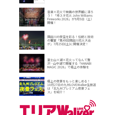
音楽×花火で映画の世界観に浸ろ
う！「埼スタ花火 John Williams
Fireworks 2026」が9月5日（土）
開催！
隅田川の夜空を彩る！伝統と技術
の饗宴「第49回隅田川花火大会
が」7月25日(土)に開催決定！
富士山×湖×花火ってなんて贅
沢…山中湖で開催する「HANABI
MAGIC 2026」で極上の体験を
極上の夜景をもっと楽しめる！
10月27日の九州LOVEWalker生放送
は「北九州プレミアム夜景フェ
ス」を紹介！