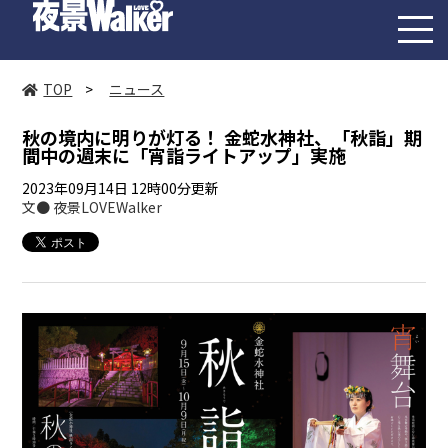
toggl
navig
TOP
>
ニュース
秋の境内に明りが灯る！ 金蛇水神社、「秋詣」期
間中の週末に「宵詣ライトアップ」実施
2023年09月14日 12時00分更新
文● 夜景LOVEWalker