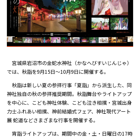
宮城県岩沼市の金蛇水神社（かなへびすいじんじゃ）
では、秋詣を9月15日～10月9日に開催する。
秋詣は新しい夏の参拝行事「夏詣」から派生した、同
神社独自の秋の参拝推奨期間。秋詣舞台やライトアップ
を中心に、こども神社体験、こども泣き相撲・宮城出身
力士ふれあい相撲、神前結婚式フェア、神社現代アート
展 蛇道などさまざまな行事を開催する。
宵詣ライトアップは、期間中の金・土・日曜日の17時