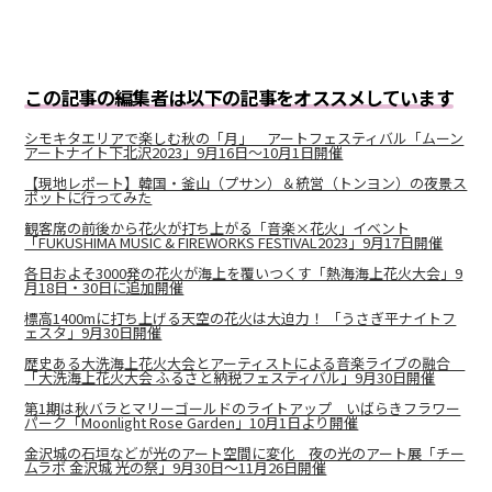
この記事の編集者は以下の記事をオススメしています
シモキタエリアで楽しむ秋の「月」 アートフェスティバル「ムーン
アートナイト下北沢2023」9月16日～10月1日開催
【現地レポート】韓国・釜山（プサン）＆統営（トンヨン）の夜景ス
ポットに行ってみた
観客席の前後から花火が打ち上がる「音楽×花火」イベント
「FUKUSHIMA MUSIC & FIREWORKS FESTIVAL2023」9月17日開催
各日およそ3000発の花火が海上を覆いつくす「熱海海上花火大会」9
月18日・30日に追加開催
標高1400mに打ち上げる天空の花火は大迫力！ 「うさぎ平ナイトフ
ェスタ」9月30日開催
歴史ある大洗海上花火大会とアーティストによる音楽ライブの融合
「大洗海上花火大会 ふるさと納税フェスティバル」9月30日開催
第1期は秋バラとマリーゴールドのライトアップ いばらきフラワー
パーク「Moonlight Rose Garden」10月1日より開催
金沢城の石垣などが光のアート空間に変化 夜の光のアート展「チー
ムラボ 金沢城 光の祭」9月30日～11月26日開催