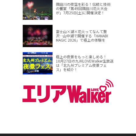
隅田川の夜空を彩る！伝統と技術
の饗宴「第49回隅田川花火大会
が」7月25日(土)に開催決定！
富士山×湖×花火ってなんて贅
沢…山中湖で開催する「HANABI
MAGIC 2026」で極上の体験を
極上の夜景をもっと楽しめる！
10月27日の九州LOVEWalker生放送
は「北九州プレミアム夜景フェ
ス」を紹介！