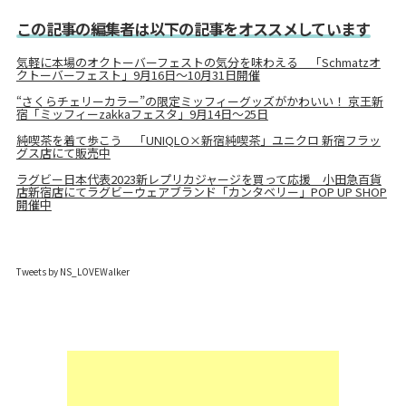
この記事の編集者は以下の記事をオススメしています
気軽に本場のオクトーバーフェストの気分を味わえる 「Schmatzオ
クトーバーフェスト」9月16日～10月31日開催
“さくらチェリーカラー”の限定ミッフィーグッズがかわいい！ 京王新
宿「ミッフィーzakkaフェスタ」9月14日～25日
純喫茶を着て歩こう 「UNIQLO×新宿純喫茶」ユニクロ 新宿フラッ
グス店にて販売中
ラグビー日本代表2023新レプリカジャージを買って応援 小田急百貨
店新宿店にてラグビーウェアブランド「カンタベリー」POP UP SHOP
開催中
Tweets by NS_LOVEWalker