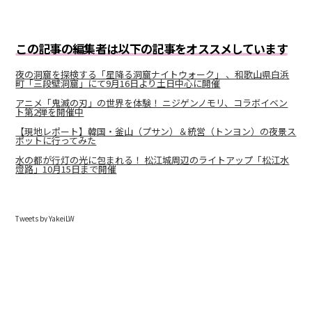
この記事の編集者は以下の記事をオススメしています
夜の洞窟を探検する「星降る洞窟ナイトウォーク」 、和歌山県白浜
町「三段壁洞窟」にて9月16日より土日中心に開催
アニメ「鬼滅の刃」の世界を体験！ ニジゲンノモリ、コラボイベン
ト第2弾を開催中
【現地レポート】韓国・釜山（プサン）＆統営（トンヨン）の夜景ス
ポットに行ってみた
水の都が行灯の光に包まれる！ 松江城周辺のライトアップ「松江水
燈路」10月15日まで開催
Tweets by YakeiLW