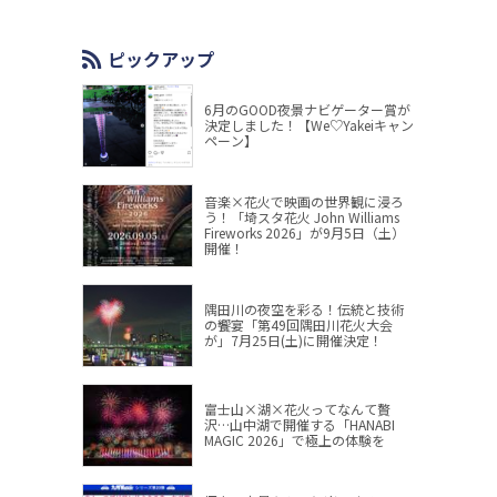
ピックアップ
6月のGOOD夜景ナビゲーター賞が
決定しました！【We♡Yakeiキャン
ペーン】
音楽×花火で映画の世界観に浸ろ
う！「埼スタ花火 John Williams
Fireworks 2026」が9月5日（土）
開催！
隅田川の夜空を彩る！伝統と技術
の饗宴「第49回隅田川花火大会
が」7月25日(土)に開催決定！
富士山×湖×花火ってなんて贅
沢…山中湖で開催する「HANABI
MAGIC 2026」で極上の体験を