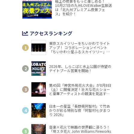
極上の夜景をもっと楽しめる！
10月27日の九州LOVEWalker生放送
は「北九州プレミアム夜景フェ
ス」を紹介！
アクセスランキング
東京スカイツリーをちいかわでライト
アップ！ コラボレーションイベント
「ちいかわ☆星ふるスカイツリー」開
催
2026年、しらこばと水上公園が待望の
ナイトプール営業を開始！
第45回「神宮外苑花火大会」が8月8日
（土）に開催決定！壮大な花火ショー
と豪華アーティストの競演を見逃す
な！
日本一の星空「長野県阿智村」で竹あ
かりが彩る特別な夜「阿智村七夕まつ
り 2026」
音楽×花火で映画の世界観に浸ろう！
「埼スタ花火 John Williams Fireworks