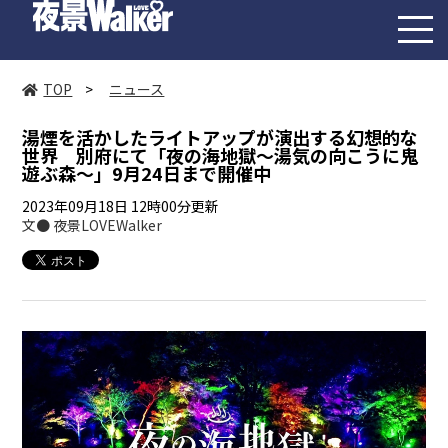
toggl
navig
TOP
>
ニュース
湯煙を活かしたライトアップが演出する幻想的な
世界 別府にて「夜の海地獄～湯気の向こうに鬼
遊ぶ森～」9月24日まで開催中
2023年09月18日 12時00分更新
文● 夜景LOVEWalker