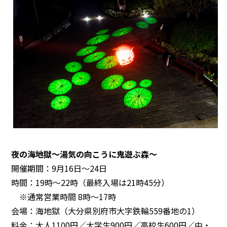
夜の海地獄～湯気の向こうに鬼遊ぶ森～
開催期間：9月16日～24日
時間：19時～22時（最終入場は21時45分）
※通常営業時間 8時～17時
会場：海地獄（大分県別府市大字鉄輪559番地の1）
料金：大人1100円／大学生900円／高校生600円／中・