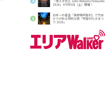
「埼スタ花火 John Williams Fireworks
2026」が9月5日（土）開催！
日本一の星空「長野県阿智村」で竹あ
かりが彩る特別な夜「阿智村七夕まつ
り 2026」