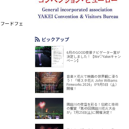
くフードフェ
ピックアップ
6月のGOOD夜景ナビゲーター賞が
決定しました！【We♡Yakeiキャン
ペーン】
音楽×花火で映画の世界観に浸ろ
う！「埼スタ花火 John Williams
Fireworks 2026」が9月5日（土）
開催！
隅田川の夜空を彩る！伝統と技術
の饗宴「第49回隅田川花火大会
が」7月25日(土)に開催決定！