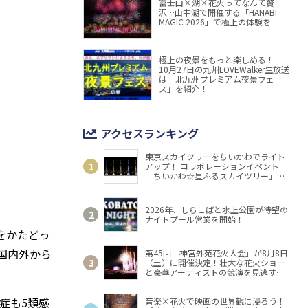
富士山×湖×花火ってなんて贅
沢…山中湖で開催する「HANABI
MAGIC 2026」で極上の体験を
極上の夜景をもっと楽しめる！
10月27日の九州LOVEWalker生放送
は「北九州プレミアム夜景フェ
ス」を紹介！
アクセスランキング
東京スカイツリーをちいかわでライト
アップ！ コラボレーションイベント
「ちいかわ☆星ふるスカイツリー」開
催
2026年、しらこばと水上公園が待望の
ナイトプール営業を開始！
をかたどっ
国内外から
第45回「神宮外苑花火大会」が8月8日
（土）に開催決定！壮大な花火ショー
と豪華アーティストの競演を見逃す
な！
症も5類感
音楽×花火で映画の世界観に浸ろう！