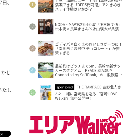
全室「海峡ビュー」！関門海峡の絶景を
7日、
満喫できる「BEB5門司港」でときめき
ステイ体験はいかが？
NODA・MAP第27回公演「正三角関係」
松本潤×長澤まさみ×永山瑛太が共演
ゴディバ×白くまのおいしさが一つに！
「南国白くま最中 チョコレート」が贅
沢すぎる
最前列はピッチまで5m、長崎の新サッ
カースタジアム「PEACE STADIUM
らかじ
Connected by SoftBank」の一般観客席
情報を公開
THE RAMPAGE 吉野北人さ
sponsored
いたし
んと一緒に宮崎県を巡る「宮崎 LOVE
Walker」無料公開中！