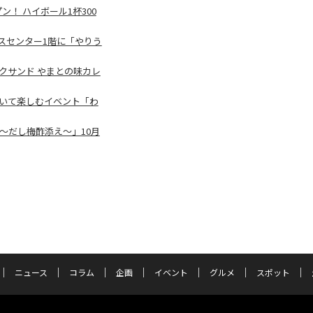
！ ハイボール1杯300
スセンター1階に「やりう
クサンド やまとの味カレ
歩いて楽しむイベント「わ
～だし梅酢添え～」10月
ニュース
コラム
企画
イベント
グルメ
スポット