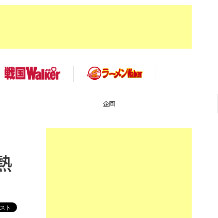
画
イベ
熱