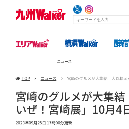
ース
コ
TOP
>
ニュース
>
宮崎のグルメが大集結 大丸福岡天
宮崎のグルメが大集結
いぜ！宮崎展」10月4
2023年09月25日 17時00分更新