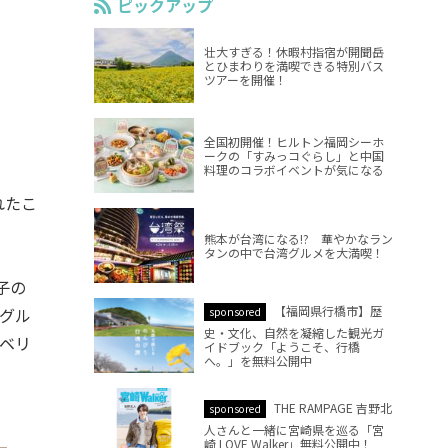
ピックアップ
壮大すぎる！休暇村指宿が開聞岳
とひまわりを満喫できる特別バス
ツアーを開催！
全国初開催！ヒルトン福岡シーホ
ークの「すみっコぐらし」と中国
料理のコラボイベントが気になる
れたこ
熊本が台湾になる!? 華やかなラン
タンの中で台湾グルメを大満喫！
子の
【福岡県行橋市】歴
グル
sponsored
史・文化、自然を凝縮した観光ガ
ベリ
イドブック「ようこそ、行橋
へ。」を無料公開中
THE RAMPAGE 吉野北
sponsored
人さんと一緒に宮崎県を巡る「宮
崎 LOVE Walker」無料公開中！