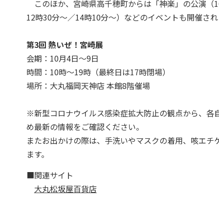
このほか、宮崎県高千穂町からは「神楽」の公演（10
12時30分～／14時10分～）などのイベントも開催さ
第3回 熱いぜ！宮崎展
会期：10月4日～9日
時間：10時～19時（最終日は17時閉場）
場所：大丸福岡天神店 本館8階催場
※新型コロナウイルス感染症拡大防止の観点から、各
め最新の情報をご確認ください。
またお出かけの際は、手洗いやマスクの着用、咳エチ
ます。
■関連サイト
大丸松坂屋百貨店