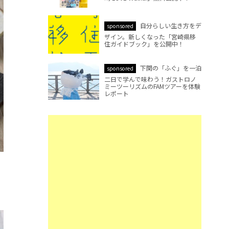
自分らしい生き方をデ
sponsored
ザイン。新しくなった「宮崎県移
住ガイドブック」を公開中！
下関の「ふぐ」を一泊
sponsored
二日で学んで味わう！ガストロノ
ミーツーリズムのFAMツアーを体験
レポート