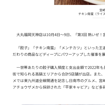
宮
チキン南蛮（ライス
大丸福岡天神店は10月4日～9日、「第3回 熱いぜ！
「餃子」「チキン南蛮」「メンチカツ」といった王道
だわりの商品などディープにパワーアップした催事を
一世帯あたりの餃子購入頻度と支出金額で2022年
街で知られる高鍋エリアから合計5店舗が出店。また
メでは東九州道全線開通を記念し日南市のグルメ、宮
アチョウザメから採卵された「平家キャビア」など多