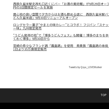
西鉄久留米駅北改札口近くにバー「お酒の美術館」が9月29日オープン
円の3日間限定セールを実施
居心地の良い空間で夕方からはお酒も飲める店に 西鉄久留米駅バ
どん久留米店」9月30日リニューアルオープン
ロングセラー菓子“やまとの味カレー”とコラボ！ フジパン「スナッ
ー味」九州限定発売
“うどん発祥の地”で「博多うどんフェス」も開催！ 博多のまちを
くわく博多」9月30日から
宮崎の希少なブランド鶏「霧島鶏」を使用 鳥貴族「霧島鶏の串焼 
1日より35万食限定販売
Tweets by Qsyu_LOVEWalker
TOP