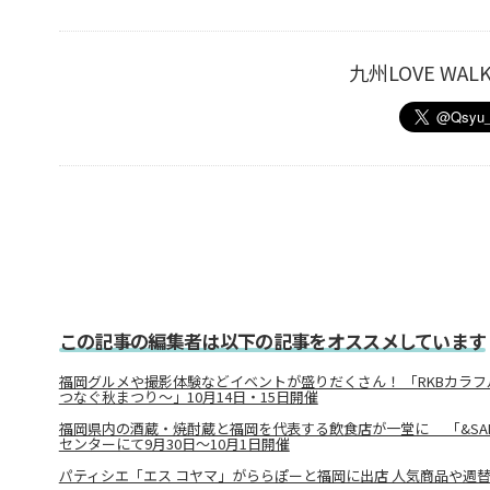
九州LOVE W
この記事の編集者は以下の記事をオススメしています
福岡グルメや撮影体験などイベントが盛りだくさん！ 「RKBカラフル
つなぐ秋まつり～」10月14日・15日開催
福岡県内の酒蔵・焼酎蔵と福岡を代表する飲食店が一堂に 「&SAKE
センターにて9月30日～10月1日開催
パティシエ「エス コヤマ」がららぽーと福岡に出店 人気商品や週