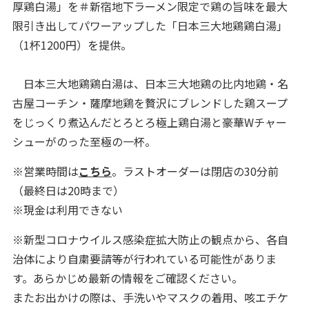
厚鶏白湯」を＃新宿地下ラーメン限定で鶏の旨味を最大
限引き出してパワーアップした「日本三大地鶏鶏白湯」
（1杯1200円）を提供。
日本三大地鶏鶏白湯は、日本三大地鶏の比内地鶏・名
古屋コーチン・薩摩地鶏を贅沢にブレンドした鶏スープ
をじっくり煮込んだとろとろ極上鶏白湯と豪華Wチャー
シューがのった至極の一杯。
※営業時間は
こちら
。ラストオーダーは閉店の30分前
（最終日は20時まで）
※現金は利用できない
※新型コロナウイルス感染症拡大防止の観点から、各自
治体により自粛要請等が行われている可能性がありま
す。あらかじめ最新の情報をご確認ください。
またお出かけの際は、手洗いやマスクの着用、咳エチケ