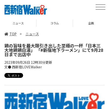
toggle
naviga
ニュース
コラム
企画
TOP
>
ニュース
鶏の旨味を最大限引き出した至極の一杯「日本三
大地鶏鶏白湯」 「#新宿地下ラーメン」にて9月28
日まで出店中
2023年09月26日 12時30分更新
文● 西新宿LOVEWalker