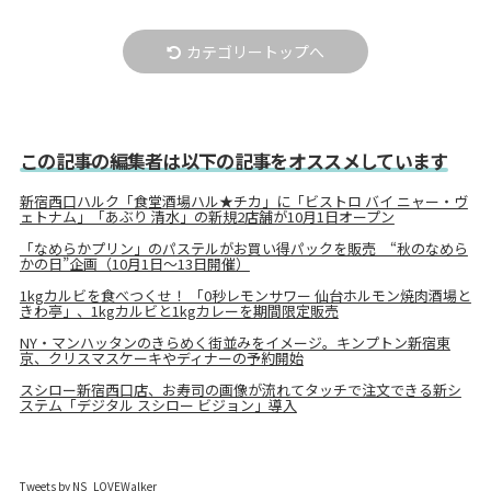
カテゴリートップへ
この記事の編集者は以下の記事をオススメしています
新宿西口ハルク「食堂酒場ハル★チカ」に「ビストロ バイ ニャー・ヴ
ェトナム」「あぶり 清水」の新規2店舗が10月1日オープン
「なめらかプリン」のパステルがお買い得パックを販売 “秋のなめら
かの日”企画（10月1日～13日開催）
1kgカルビを食べつくせ！ 「0秒レモンサワー 仙台ホルモン焼肉酒場と
きわ亭」、1kgカルビと1kgカレーを期間限定販売
NY・マンハッタンのきらめく街並みをイメージ。キンプトン新宿東
京、クリスマスケーキやディナーの予約開始
スシロー新宿西口店、お寿司の画像が流れてタッチで注文できる新シ
ステム「デジタル スシロー ビジョン」導入
Tweets by NS_LOVEWalker