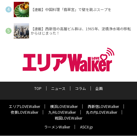
【連載】中国料理「翡翠宮」で壁を跳ぶスープを
【連載】西新宿の高層ビル群は、1965年、淀橋浄水場の移転
からはじまった！
TOP
ニュース
コラム
企画
エリアLOVEWalker
横浜LOVEWalker
西新宿LOVEWalker
夜景LOVEWalker
九州LOVEWalker
丸の内LOVEWalker
戦国LOVEWalker
ラーメンWalker
ASCII.jp