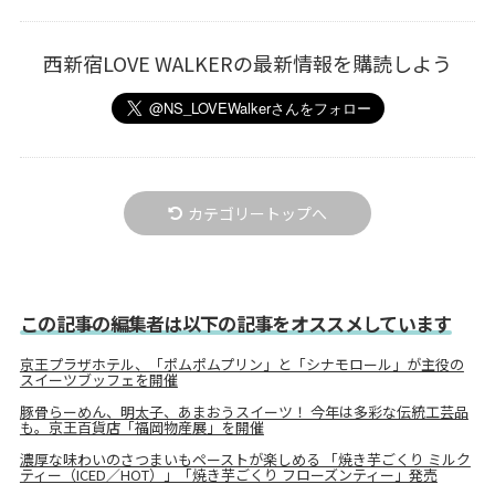
西新宿LOVE WALKERの最新情報を購読しよう
カテゴリートップへ
この記事の編集者は以下の記事をオススメしています
京王プラザホテル、「ポムポムプリン」と「シナモロール」が主役の
スイーツブッフェを開催
豚骨らーめん、明太子、あまおうスイーツ！ 今年は多彩な伝統工芸品
も。京王百貨店「福岡物産展」を開催
濃厚な味わいのさつまいもペーストが楽しめる 「焼き芋ごくり ミルク
ティー（ICED／HOT）」「焼き芋ごくり フローズンティー」発売