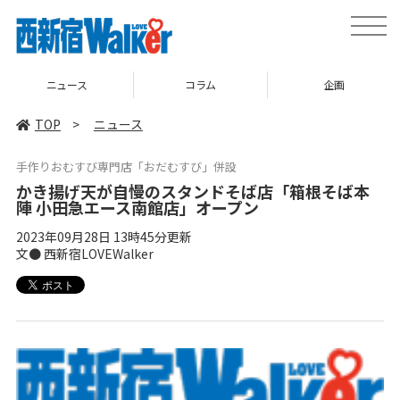
toggle
naviga
ニュース
コラム
企画
TOP
>
ニュース
手作りおむすび専門店「おだむすび」併設
かき揚げ天が自慢のスタンドそば店「箱根そば本
陣 小田急エース南館店」オープン
2023年09月28日 13時45分更新
文● 西新宿LOVEWalker