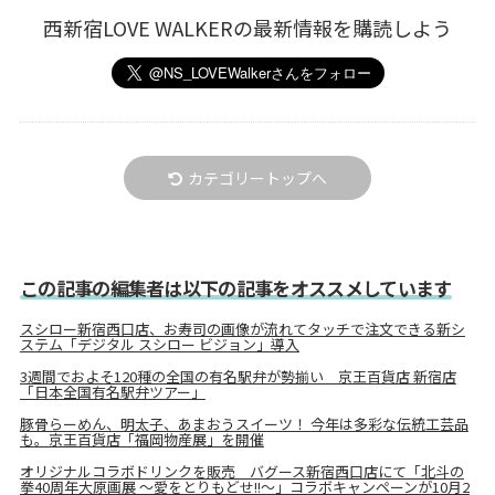
西新宿LOVE WALKERの最新情報を購読しよう
カテゴリートップへ
この記事の編集者は以下の記事をオススメしています
スシロー新宿西口店、お寿司の画像が流れてタッチで注文できる新シ
ステム「デジタル スシロー ビジョン」導入
3週間でおよそ120種の全国の有名駅弁が勢揃い 京王百貨店 新宿店
「日本全国有名駅弁ツアー」
豚骨らーめん、明太子、あまおうスイーツ！ 今年は多彩な伝統工芸品
も。京王百貨店「福岡物産展」を開催
オリジナルコラボドリンクを販売 バグース新宿西口店にて「北斗の
拳40周年大原画展 ～愛をとりもどせ!!～」コラボキャンペーンが10月2