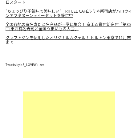
日スタート
“ちょっぴり不気味で美味しい” RITUEL CAFÉルミネ新宿店がハロウィ
ンアフタヌーンティーセットを提供中
全国各地の有名寿司と名産品が一堂に集合！ 京王百貨店新宿店「第35
回 東西有名寿司と全国うまいもの大会」
クラフトジンを使用したオリジナルカクテル！ ヒルトン東京で11月末
まで
Tweets by NS_LOVEWalker