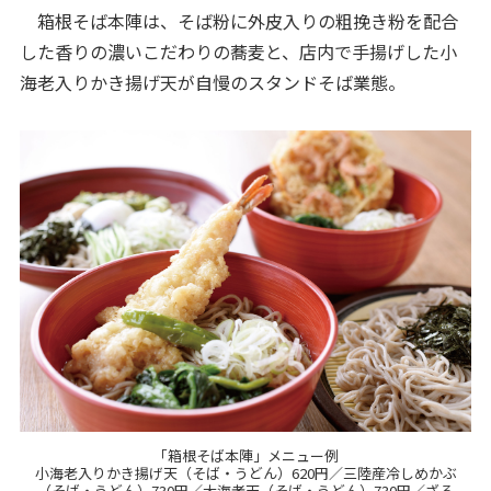
箱根そば本陣は、そば粉に外皮入りの粗挽き粉を配合
した香りの濃いこだわりの蕎麦と、店内で手揚げした小
海老入りかき揚げ天が自慢のスタンドそば業態。
「箱根そば本陣」メニュー例
小海老入りかき揚げ天（そば・うどん）620円／三陸産冷しめかぶ
（そば・うどん）730円／大海老天（そば・うどん）730円／ざる