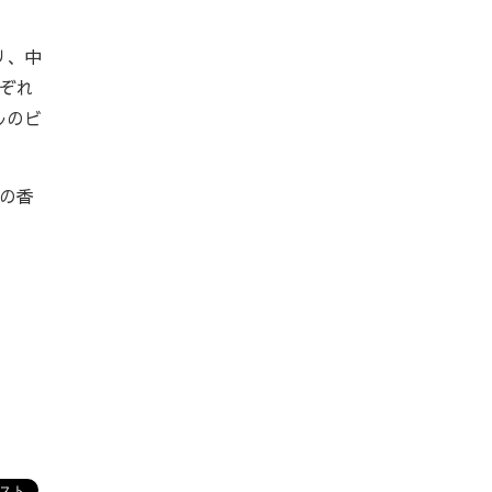
リ、中
ぞれ
ルのビ
の香