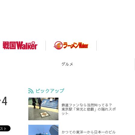
スポット
ピックアップ
4
鉄道ファンなら当然知ってる？
東京駅「栄光と悲劇」の隠れスポ
ット
かつての東洋一から日本一のビル