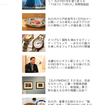
へ！ 丸の内の空を塗り変える
「TOKYO TORCH」再開発秘話
丸の内で江戸前寿司を1万円台で！
分厚いイカの寿司にほぼマグロだ
けの巻物に江戸っ子魂を感じた夜
さりげなく個性を演出するヴィン
テージウォッチ 一点ものの魅力
を楽しめるフェアを丸の内で開催
名優なのにチラシ配りもして「丸
の内行幸マルシェ」を仕掛けた丸
の内びと――永島敏行さん
【丸の内MEMO】その光は、色褪
せなかった。三菱一号館美術館
「トワイライト、新版画」展で、
時を超える日本の情趣に出会う
丸の内・重要文化財のなかに“隠
れ家”出現！「明治安田CAFE 丸の