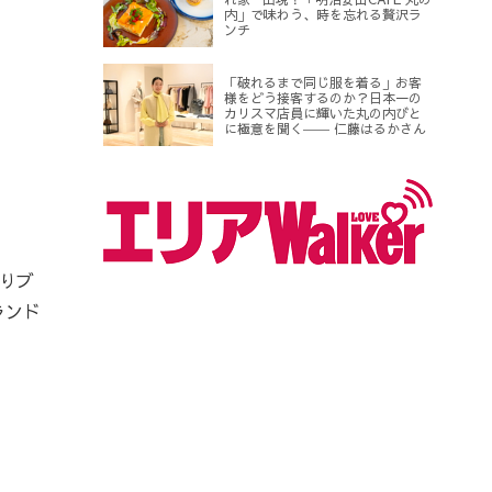
内」で味わう、時を忘れる贅沢ラ
ンチ
「破れるまで同じ服を着る」お客
様をどう接客するのか？日本一の
カリスマ店員に輝いた丸の内びと
に極意を聞く―― 仁藤はるかさん
りブ
ランド