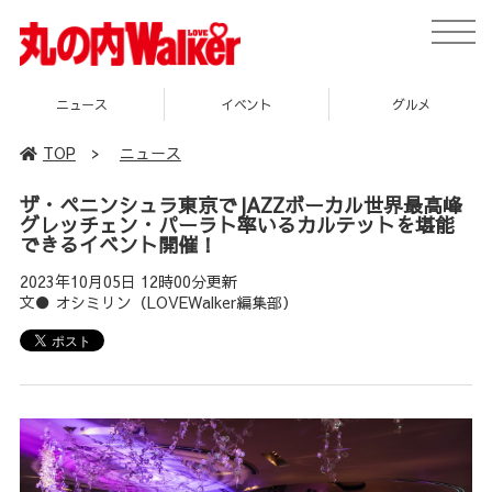
toggle
naviga
ニュース
イベント
グルメ
TOP
>
ニュース
ザ・ペニンシュラ東京でJAZZボーカル世界最高峰
グレッチェン・パーラト率いるカルテットを堪能
できるイベント開催！
2023年10月05日 12時00分更新
文● オシミリン（LOVEWalker編集部）