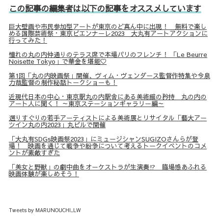
この記事の編集者は以下の記事をオススメしています
巨大壁画や市民参加型アートが東京のど真ん中に出現！ 無料で楽し
める国際芸術祭・東京ビエンナーレ2023 大丸有アートアクションに
行ってみた！
憧れの丸の内仲通りのテラス席で本場パリのフレンチ！ 「Le Beurre
Noisette Tokyo」で華金を堪能♡
第1回「丸の内映画祭」開催、ヴィム・ヴェンダース監督作特集や今泉
力哉監督の制作秘話トークショーも！
近現代日本の中心・東京駅丸の内駅舎にある美術館の矜持 丸の内の
アート人に聞く！ ～東京ステーションギャラリー編～
選りすぐりの若手アーティストによる美術展とリサイタル「藝大アー
ツイン丸の内2023」丸ビルで開催
「大丸有SDGs映画祭2023」にミュージシャンSUGIZOさんらが登
場！ 映画を通じて戦争や紛争について考えるトークイベントのコメ
ントが素敵すぎた
「美女と野獣」の劇中曲をオーケストラが生演奏⁉ 臨場感あふれる
映画体験が楽しめそう！
Tweets by MARUNOUCHI_LW