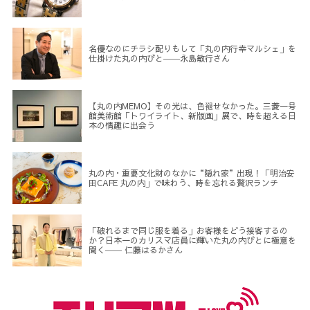
名優なのにチラシ配りもして「丸の内行幸マルシェ」を
仕掛けた丸の内びと――永島敏行さん
【丸の内MEMO】その光は、色褪せなかった。三菱一号
館美術館「トワイライト、新版画」展で、時を超える日
本の情趣に出会う
丸の内・重要文化財のなかに“隠れ家”出現！「明治安
田CAFE 丸の内」で味わう、時を忘れる贅沢ランチ
「破れるまで同じ服を着る」お客様をどう接客するの
か？日本一のカリスマ店員に輝いた丸の内びとに極意を
聞く―― 仁藤はるかさん