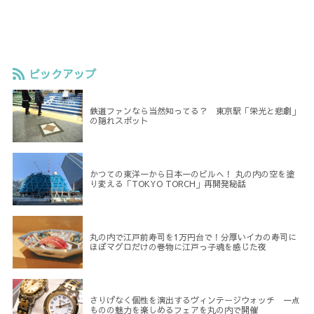
ピックアップ
鉄道ファンなら当然知ってる？ 東京駅「栄光と悲劇」
の隠れスポット
かつての東洋一から日本一のビルへ！ 丸の内の空を塗
り変える「TOKYO TORCH」再開発秘話
丸の内で江戸前寿司を1万円台で！分厚いイカの寿司に
ほぼマグロだけの巻物に江戸っ子魂を感じた夜
さりげなく個性を演出するヴィンテージウォッチ 一点
ものの魅力を楽しめるフェアを丸の内で開催