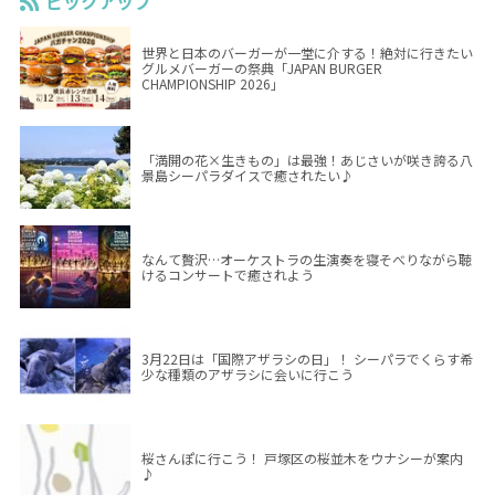
ピックアップ
世界と日本のバーガーが一堂に介する！絶対に行きたい
グルメバーガーの祭典「JAPAN BURGER
CHAMPIONSHIP 2026」
「満開の花×生きもの」は最強！あじさいが咲き誇る八
景島シーパラダイスで癒されたい♪
なんて贅沢…オーケストラの生演奏を寝そべりながら聴
けるコンサートで癒されよう
3月22日は「国際アザラシの日」！ シーパラでくらす希
少な種類のアザラシに会いに行こう
桜さんぽに行こう！ 戸塚区の桜並木をウナシーが案内
♪