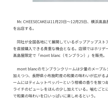
Mr. CHEESECAKEは11月23日〜12月25日、横浜髙島
を出店する。
同社が全国各地にて展開しているポップアップストアで、通
を直接購入できる貴重な機会となる。店頭ではホリデ
髙島屋限定で「mont blanc（モンブラン）」を販売。
mont blancのモンブランクリームは少量のメー
加えつつ、長野県小布施町産の和栗の味わいが広がる
ームにはティムットペッパーという柑橘の香りを放つ
ライチのピューレをほんの少し加えている。噛むごと
で和栗の味わいを口いっぱいに楽しめるという。