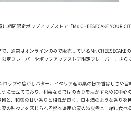
屋に期間限定ポップアップストア「Mr. CHEESECAKE YOUR CI
常はオンラインのみで販売しているMr. CHEESECAKE
ー限定フレーバーやポップアップストア限定フレーバー、さら
プルシロップや焦がしバター、イタリア産の栗の粉で香ばしさや旨
ように仕立てており、和栗ならではの香りを活かすために中心
胡椒と、和栗の甘い香りと相性が良く、日本酒のような香りを
に栗の味わいを感じられる熊本県産の栗の渋皮煮と一緒に食べ