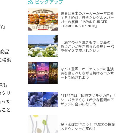
ピックアップ
世界と日本のバーガーが一堂に介
する！絶対に行きたいグルメバー
ガーの祭典「JAPAN BURGER
TY」
CHAMPIONSHIP 2026」
「満開の花×生きもの」は最強！
あじさいが咲き誇る八景島シーパ
ラダイスで癒されたい♪
の商品
に横浜
なんて贅沢…オーケストラの生演
奏を寝そべりながら聴けるコンサ
ートで癒されよう
味も
のクリ
3月22日は「国際アザラシの日」！
シーパラでくらす希少な種類のア
持った
ザラシに会いに行こう
ること
桜さんぽに行こう！ 戸塚区の桜並
木をウナシーが案内♪