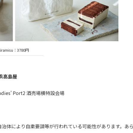
tiramisu：3780円
 横浜髙島屋
ies’ Port2 酒売場横特設会場
自治体により自粛要請等が行われている可能性があります。あ