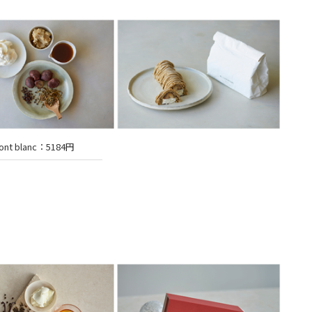
ont blanc：5184円