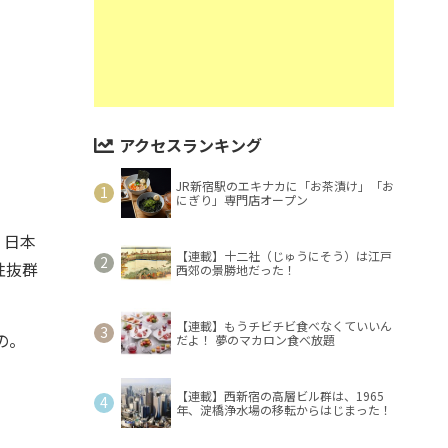
アクセスランキング
JR新宿駅のエキナカに「お茶漬け」「お
にぎり」専門店オープン
。日本
【連載】十二社（じゅうにそう）は江戸
性抜群
西郊の景勝地だった！
【連載】もうチビチビ食べなくていいん
の。
だよ！ 夢のマカロン食べ放題
【連載】西新宿の高層ビル群は、1965
年、淀橋浄水場の移転からはじまった！