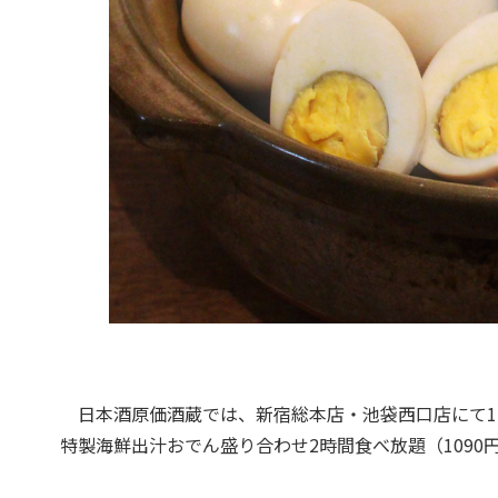
日本酒原価酒蔵では、新宿総本店・池袋西口店にて11
特製海鮮出汁おでん盛り合わせ2時間食べ放題（109