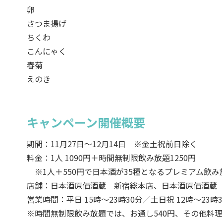
卵
さつま揚げ
ちくわ
こんにゃく
春菊
えのき
キャンペーン開催概要
期間：11月27日～12月14日 ※金土祝前日除く
料金：1人 1090円＋時間無制限飲み放題1250円
※1人＋550円で日本酒が35種となるプレミアム飲
店舗：日本酒原価酒蔵 新宿総本店、日本酒原価酒蔵
営業時間：平日 15時～23時30分／土日祝 12時～23時
※時間無制限飲み放題では、お通し540円、その他料