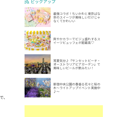
ピックアップ
最強コラボ！ちいかわと東京ばな
奈のスイーツが美味しいだけじゃ
なくてかわいい
爽やかカラーでビジュ盛れするス
イーツビュッフェが超最高♡
常夏気分♪『サンセットビーチ・
オーストラリアビアガーデン』で
美味しいビールが飲みたい！
新宿中央公園の春香る花々と桜の
木～ライトアップイベント実施中
♪～
で、