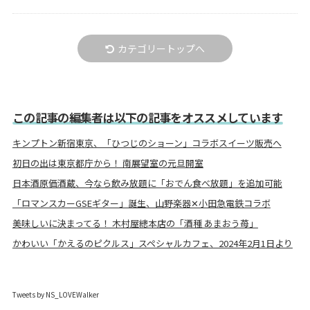
カテゴリートップへ
この記事の編集者は以下の記事をオススメしています
キンプトン新宿東京、「ひつじのショーン」コラボスイーツ販売へ
初日の出は東京都庁から！ 南展望室の元旦開室
日本酒原価酒蔵、今なら飲み放題に「おでん食べ放題」を追加可能
「ロマンスカーGSEギター」誕生、山野楽器✕小田急電鉄コラボ
美味しいに決まってる！ 木村屋總本店の「酒種 あまおう苺」
かわいい「かえるのピクルス」スペシャルカフェ、2024年2月1日より
Tweets by NS_LOVEWalker