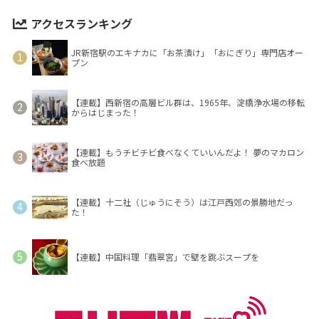
アクセスランキング
JR新宿駅のエキナカに「お茶漬け」「おにぎり」専門店オー
プン
【連載】西新宿の高層ビル群は、1965年、淀橋浄水場の移転
からはじまった！
【連載】もうチビチビ食べなくていいんだよ！ 夢のマカロン
食べ放題
【連載】十二社（じゅうにそう）は江戸西郊の景勝地だっ
た！
【連載】中国料理「翡翠宮」で壁を跳ぶスープを