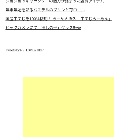
ジョジョのキャラクターの魅力が詰まった雑貨アイテム
年末年始を彩るパステルのプリンと苺ロール
国産牛すじを100％使用！ らーめん直久「牛すじらーめん」
ビックカメラにて「推しの子」グッズ販売
Tweets by NS_LOVEWalker