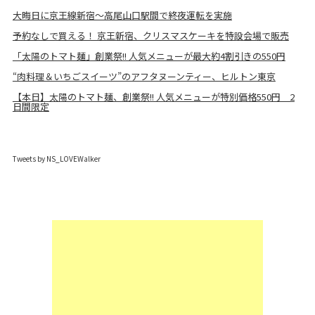
大晦日に京王線新宿～高尾山口駅間で終夜運転を実施
予約なしで買える！ 京王新宿、クリスマスケーキを特設会場で販売
「太陽のトマト麺」創業祭!! 人気メニューが最大約4割引きの550円
“肉料理＆いちごスイーツ”のアフタヌーンティー、ヒルトン東京
【本日】太陽のトマト麺、創業祭!! 人気メニューが特別価格550円 2
日間限定
Tweets by NS_LOVEWalker