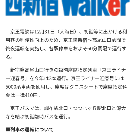
京王電鉄は12月31日（大晦日）、初詣等に出かける利
用客の利便性向上のため、京王線新宿～高尾山口駅間で
終夜運転を実施し、各駅停車をおよそ60分間隔で運行す
る。
新宿発高尾山口行きの臨時座席指定列車「京王ライナ
ー迎春号」を今年は2本運行。京王ライナー迎春号には
5000系車両を使用し、座席はクロスシートで座席指定料
金は一律410円。
京王バスでは、調布駅北口・つつじヶ丘駅北口と深大
寺を結ぶ初詣臨時バスを運行。
■列車の運転について