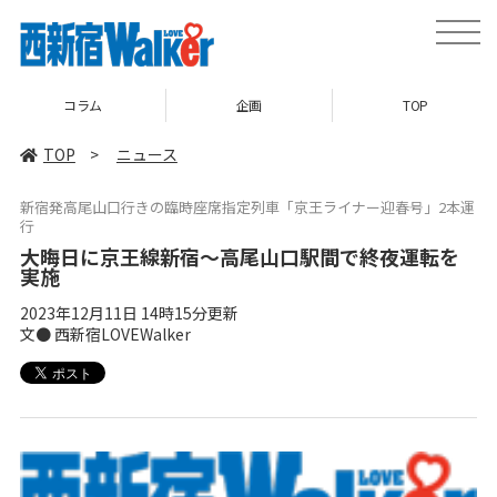
toggle
naviga
コラム
企画
TOP
TOP
>
ニュース
新宿発高尾山口行きの臨時座席指定列車「京王ライナー迎春号」2本運
行
大晦日に京王線新宿～高尾山口駅間で終夜運転を
実施
2023年12月11日 14時15分更新
文● 西新宿LOVEWalker