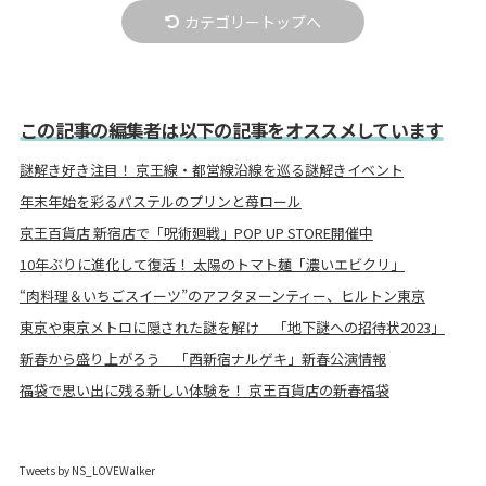
カテゴリートップへ
この記事の編集者は以下の記事をオススメしています
謎解き好き注目！ 京王線・都営線沿線を巡る謎解きイベント
年末年始を彩るパステルのプリンと苺ロール
京王百貨店 新宿店で「呪術廻戦」POP UP STORE開催中
10年ぶりに進化して復活！ 太陽のトマト麺「濃いエビクリ」
“肉料理＆いちごスイーツ”のアフタヌーンティー、ヒルトン東京
東京や東京メトロに隠された謎を解け 「地下謎への招待状2023」
新春から盛り上がろう 「西新宿ナルゲキ」新春公演情報
福袋で思い出に残る新しい体験を！ 京王百貨店の新春福袋
Tweets by NS_LOVEWalker