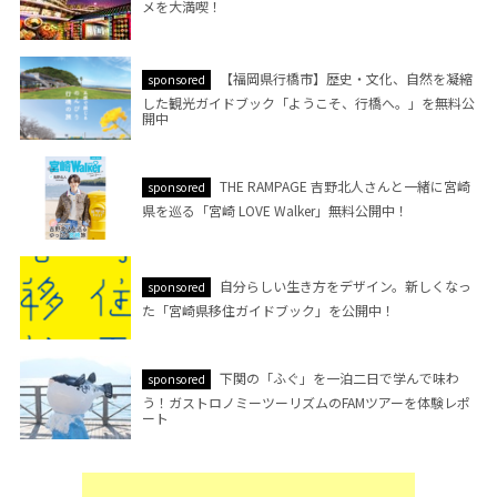
メを大満喫！
【福岡県行橋市】歴史・文化、自然を凝縮
sponsored
した観光ガイドブック「ようこそ、行橋へ。」を無料公
開中
THE RAMPAGE 吉野北人さんと一緒に宮崎
sponsored
県を巡る「宮崎 LOVE Walker」無料公開中！
自分らしい生き方をデザイン。新しくなっ
sponsored
た「宮崎県移住ガイドブック」を公開中！
下関の「ふぐ」を一泊二日で学んで味わ
sponsored
う！ガストロノミーツーリズムのFAMツアーを体験レポ
ート