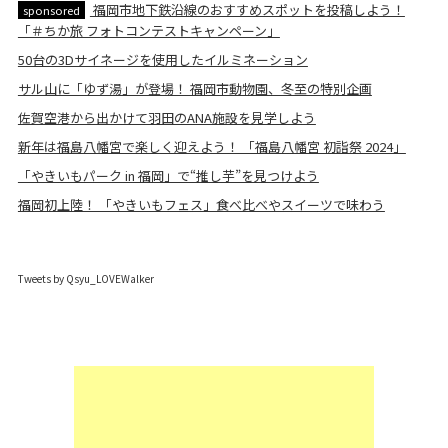
福岡市地下鉄沿線のおすすめスポットを投稿しよう！
sponsored
「＃ちか旅 フォトコンテストキャンペーン」
50台の3Dサイネージを使用したイルミネーション
サル山に「ゆず湯」が登場！ 福岡市動物園、冬至の特別企画
佐賀空港から出かけて羽田のANA施設を見学しよう
新年は福島八幡宮で楽しく迎えよう！ 「福島八幡宮 初詣祭 2024」
「やきいもパーク in 福岡」で“推し芋”を見つけよう
福岡初上陸！ 「やきいもフェス」食べ比べやスイーツで味わう
Tweets by Qsyu_LOVEWalker