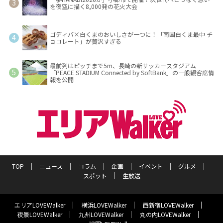
を夜空に描く8,000発の花火大会
ゴディバ×白くまのおいしさが一つに！「南国白くま最中 チ
ョコレート」が贅沢すぎる
最前列はピッチまで5m、長崎の新サッカースタジアム
「PEACE STADIUM Connected by SoftBank」の一般観客席情
報を公開
TOP
ニュース
コラム
企画
イベント
グルメ
スポット
生放送
エリアLOVEWalker
横浜LOVEWalker
西新宿LOVEWalker
夜景LOVEWalker
九州LOVEWalker
丸の内LOVEWalker