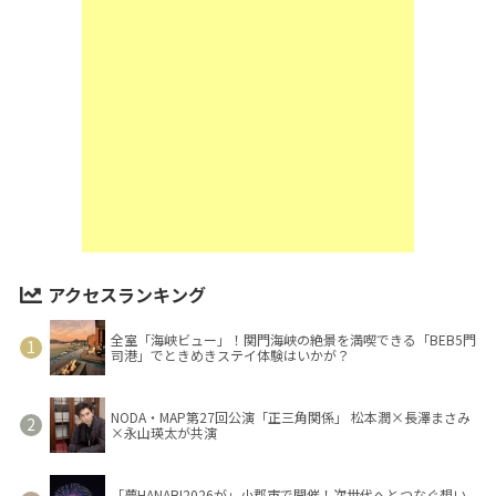
アクセスランキング
全室「海峡ビュー」！関門海峡の絶景を満喫できる「BEB5門
司港」でときめきステイ体験はいかが？
NODA・MAP第27回公演「正三角関係」 松本潤×長澤まさみ
×永山瑛太が共演
「夢HANABI2026が」小郡市で開催！次世代へとつなぐ想い