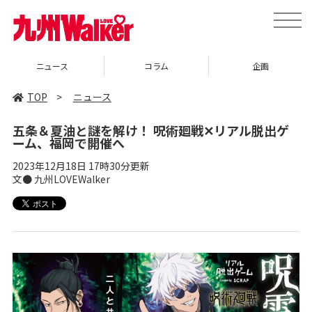
toggle
naviga
ニュース
コラム
企画
TOP
>
ニュース
五条＆夏油と謎を解け！ 呪術廻戦✕リアル脱出ゲ
ーム、福岡で開催へ
2023年12月18日 17時30分更新
文● 九州LOVEWalker