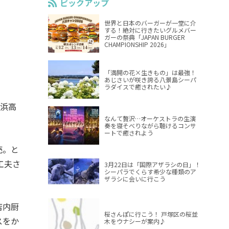
ピックアップ
世界と日本のバーガーが一堂に介
する！絶対に行きたいグルメバー
ガーの祭典「JAPAN BURGER
CHAMPIONSHIP 2026」
「満開の花×生きもの」は最強！
あじさいが咲き誇る八景島シーパ
ラダイスで癒されたい♪
横浜高
なんて贅沢…オーケストラの生演
奏を寝そべりながら聴けるコンサ
ートで癒されよう
売。と
工夫さ
3月22日は「国際アザラシの日」！
シーパラでくらす希少な種類のア
ザラシに会いに行こう
店内厨
桜さんぽに行こう！ 戸塚区の桜並
スをか
木をウナシーが案内♪