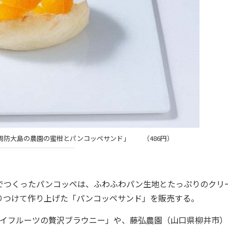
直送 周防大島の農園の蜜柑とパンコッペサンド」 （486円）
」でつくったパンコッペは、ふわふわパン生地とたっぷりのクリ
りつけて作り上げた「パンコッペサンド」を販売する。
イフルーツの贅沢ブラウニー」や、藤弘農園（山口県柳井市）