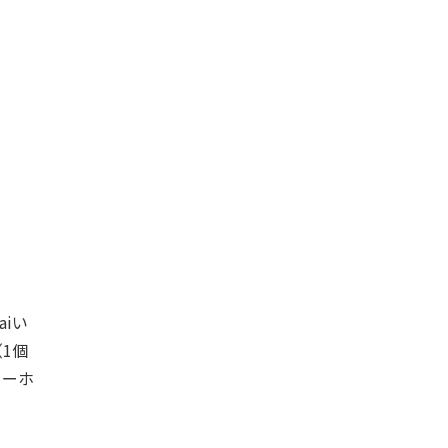
iい
1個
リーホ