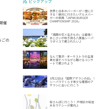
ピックアップ
世界と日本のバーガーが一堂に介
する！絶対に行きたいグルメバー
ガーの祭典「JAPAN BURGER
CHAMPIONSHIP 2026」
開催
「満開の花×生きもの」は最強！
あじさいが咲き誇る八景島シーパ
ちごの
ラダイスで癒されたい♪
なんて贅沢…オーケストラの生演
奏を寝そべりながら聴けるコンサ
ートで癒されよう
3月22日は「国際アザラシの日」！
シーパラでくらす希少な種類のア
ザラシに会いに行こう
桜さんぽに行こう！ 戸塚区の桜並
木をウナシーが案内♪