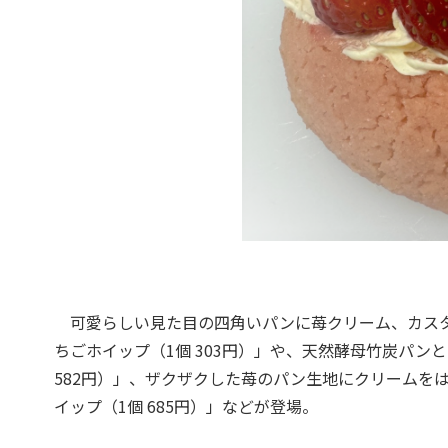
可愛らしい見た目の四角いパンに苺クリーム、カスタ
ちごホイップ（1個 303円）」や、天然酵母竹炭パン
582円）」、ザクザクした苺のパン生地にクリームを
イップ（1個 685円）」などが登場。