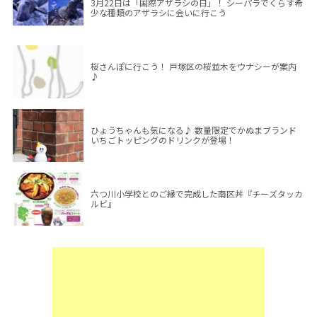
3月22日は「国際アザラシの日」！ シーパラでくらす希
少な種類のアザラシに会いに行こう
桜さんぽに行こう！ 戸塚区の桜並木をウナシーが案内
♪
ひょうちゃんも気になる♪ 数量限定でかぬまブランド
いちごトッピングのドリンクが登場！
六つ川小学校とのご縁で完成した南区丼『チーズタッカ
ルビ』