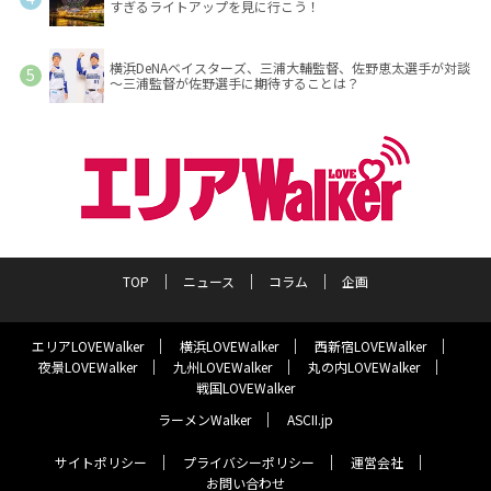
すぎるライトアップを見に行こう！
横浜DeNAベイスターズ、三浦大輔監督、佐野恵太選手が対談
～三浦監督が佐野選手に期待することは？
TOP
ニュース
コラム
企画
エリアLOVEWalker
横浜LOVEWalker
西新宿LOVEWalker
夜景LOVEWalker
九州LOVEWalker
丸の内LOVEWalker
戦国LOVEWalker
ラーメンWalker
ASCII.jp
サイトポリシー
プライバシーポリシー
運営会社
お問い合わせ