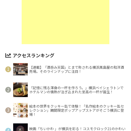
アクセスランキング
【連載】「酒呑み天国」とまで称される横浜髙島屋の和洋酒
売場。そのラインナップに注目！
「記憶に残る渾身の一杯を作ろう。」横浜ベイシェラトンで
ホテルマンの情熱が注ぎ込まれた至高の一杯が誕生！
絵本の世界をクッキー缶で体験！「名作絵本のクッキー缶セ
レクション」期間限定ポップアップストアがそごう横浜に登
場！
映画「ちいかわ 」が横浜を彩る！コスモクロック21のかわい