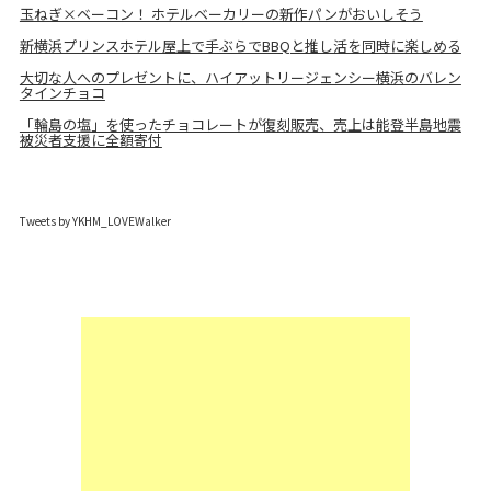
玉ねぎ×ベーコン！ ホテルベーカリーの新作パンがおいしそう
新横浜プリンスホテル屋上で手ぶらでBBQと推し活を同時に楽しめる
大切な人へのプレゼントに、ハイアットリージェンシー横浜のバレン
タインチョコ
「輪島の塩」を使ったチョコレートが復刻販売、売上は能登半島地震
被災者支援に全額寄付
Tweets by YKHM_LOVEWalker