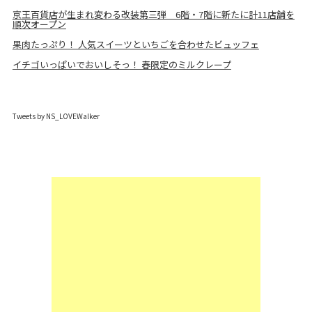
京王百貨店が生まれ変わる改装第三弾 6階・7階に新たに計11店舗を
順次オープン
果肉たっぷり！ 人気スイーツといちごを合わせたビュッフェ
イチゴいっぱいでおいしそっ！ 春限定のミルクレープ
Tweets by NS_LOVEWalker