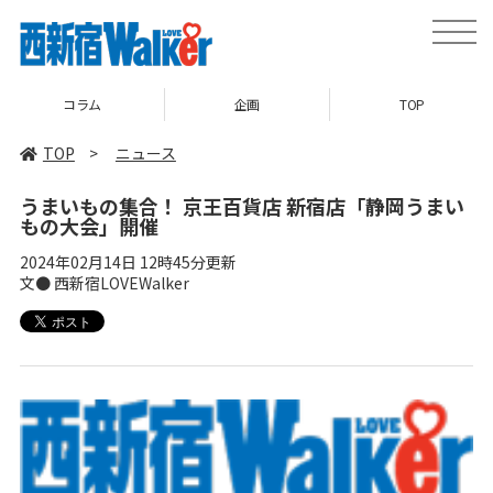
toggle
naviga
企画
TOP
ニュース
TOP
>
ニュース
うまいもの集合！ 京王百貨店 新宿店「静岡うまい
もの大会」開催
2024年02月14日 12時45分更新
文● 西新宿LOVEWalker