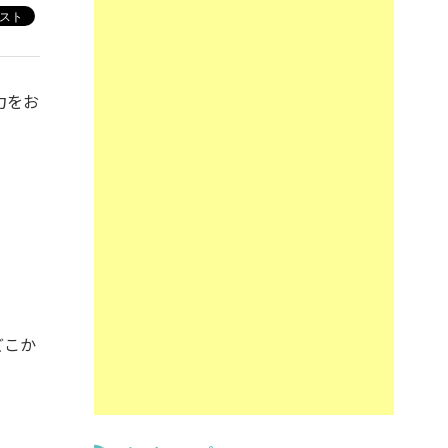
力をお
どこか