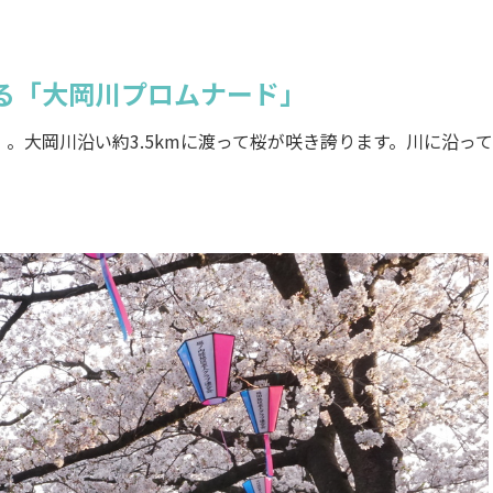
る「大岡川プロムナード」
大岡川沿い約3.5kmに渡って桜が咲き誇ります。川に沿っ