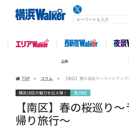
企画
TOP
>
コラム
>
【南区】春の桜巡り～ライトアップ
横浜18区の魅力を伝え隊！
第29回
【南区】春の桜巡り～
帰り旅行～