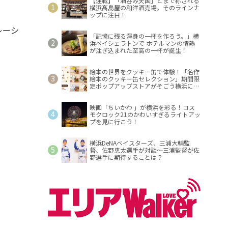
【連載】「酒呑み天国」とまで称される
横浜髙島屋の和洋酒売場。そのラインナ
ップに注目！
レーシ
「記憶に残る渾身の一杯を作ろう。」横
浜ベイシェラトンで ホテルマンの情熱
が注ぎ込まれた至高の一杯が誕生！
絵本の世界をクッキー缶で体験！「名作
絵本のクッキー缶セレクション」期間限
定ポップアップストアがそごう横浜に登
場！
映画「ちいかわ 」が横浜を彩る！コス
モクロック21のかわいすぎるライトアッ
プを見に行こう！
横浜DeNAベイスターズ、三浦大輔監
督、佐野恵太選手が対談～三浦監督が佐
野選手に期待することは？