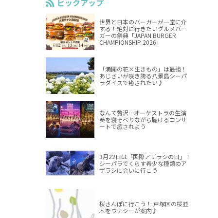
ピックアップ
世界と日本のバーガーが一堂に介
する！絶対に行きたいグルメバー
ガーの祭典「JAPAN BURGER
CHAMPIONSHIP 2026」
「満開の花×生きもの」は最強！
あじさいが咲き誇る八景島シーパ
ラダイスで癒されたい♪
なんて贅沢…オーケストラの生演
奏を寝そべりながら聴けるコンサ
ートで癒されよう
3月22日は「国際アザラシの日」！
シーパラでくらす希少な種類のア
ザラシに会いに行こう
桜さんぽに行こう！ 戸塚区の桜並
木をウナシーが案内♪