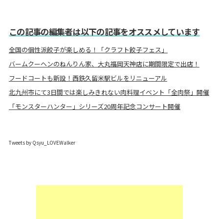
この記事の編集者は以下の記事をオススメしています
全国の個性派餃子が楽しめる！「クラフト餃子フェス」
バームクーヘンのねんりん家、大丸福岡天神店に期間限定で出店！
フードコートも新設！西鉄久留米駅ビルをリニューアル
北九州市にて3日間では楽しみきれない肉料理イベント「全肉祭」開催
「モンスターハンター」シリーズ20周年記念コンサート開催
Tweets by Qsyu_LOVEWalker