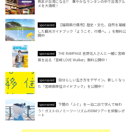
熊本が台湾になる!? 華やかなランタンの中で台湾グル
メを大満喫！
【福岡県行橋市】歴史・文化、自然を凝縮
sponsored
した観光ガイドブック「ようこそ、行橋へ。」を無料公
開中
THE RAMPAGE 吉野北人さんと一緒に宮崎
sponsored
県を巡る「宮崎 LOVE Walker」無料公開中！
自分らしい生き方をデザイン。新しくなっ
sponsored
た「宮崎県移住ガイドブック」を公開中！
下関の「ふぐ」を一泊二日で学んで味わ
sponsored
う！ガストロノミーツーリズムのFAMツアーを体験レポ
ート