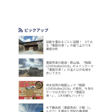
ピックアップ
話数を重ねるごとに話題！ Xでみ
る『豊臣兄弟！』の盛り上がりを
徹底分析
豊臣秀長の居城・郡山城。『戦国
LOVEWalker2026』のメインテーマ
『豊臣兄弟！』の主人公の名城を
歩いてきた
年末恒例の戦国ムック『戦国
LOVEWalker2026』が発売。今年の
テーマは大河ドラマ『豊臣兄
弟！』、2大付録もバッチリ
木下藤吉郎（豊臣秀吉）が殿（し
んがり）を務めた世紀の撤退戦