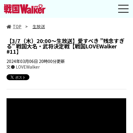
toggl
navig
TOP
>
生放送
【3/7（木）20:00～生放送】愛すべき ”残念すぎ
る” 戦国大名・武将決定戦【戦国LOVEWalker
#11】
2024年03月06日 20時00分更新
文● LOVEWalker