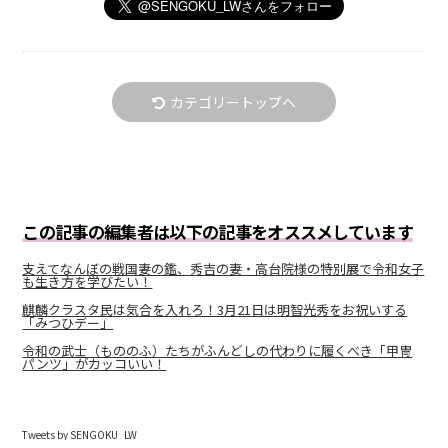
カテゴリートップへ
この記事の編集者は以下の記事をオススメしています
支えてなんぼの戦国妻の鑑、秀吉の妻・高台院様の特別展で令和女子
も生き方を学びたい！
麒麟クラスタ民は気合を入れろ！3月21日は明智光秀をお祝いする
「みつひデー」
令和の武士（もののふ）たちがふんどしの代わりに履くべき「甲冑
パンツ」がカッコいい！
Tweets by SENGOKU_LW