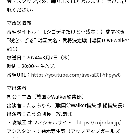
者・スタッフ含め、踊り出すほど喜びます！ ぜひご視
聴ください。
▽放送情報
番組タイトル：【シゴデキだけど…残念！】愛すべき
”残念すぎる” 戦国大名・武将決定戦【戦国LOVEWalker
#11】
放送日：2024年3月7日（木）
時間：20:00〜 生放送
番組URL：
https://youtube.com/live/aECf-Yhpyw8
▽出演者
司会：中西（戦国♡Walker編集部）
出演者：たまちゃん（戦国♡Walker編集部 総編集長）
出演者：こうの団長（攻城団）
・攻城団 オフィシャルサイト
https://kojodan.jp/
アシスタント：鈴木芽生菜（アップアップガールズ