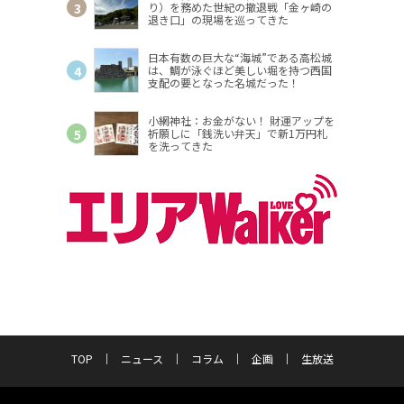
り）を務めた世紀の撤退戦「金ヶ崎の
退き口」の現場を巡ってきた
日本有数の巨大な“海城”である高松城
は、鯛が泳ぐほど美しい堀を持つ西国
支配の要となった名城だった！
小網神社：お金がない！ 財運アップを
祈願しに「銭洗い弁天」で新1万円札
を洗ってきた
TOP
ニュース
コラム
企画
生放送