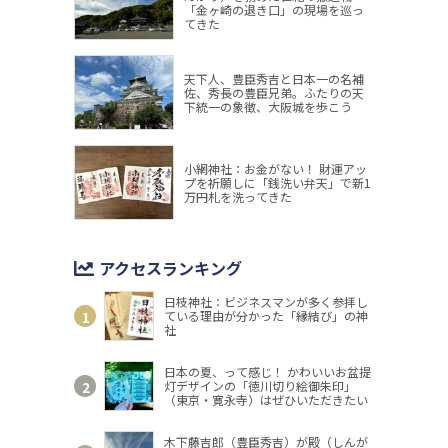
「金ヶ崎の退き口」の現場を巡っ
てきた
天下人、豊臣秀吉と日本一の名補
佐、秀長の豊臣兄弟。ふたりの天
下統一の象徴、大阪城を歩こう
小網神社：お金がない！ 財運アッ
プを祈願しに「銭洗い弁天」で新1
万円札を洗ってきた
アクセスランキング
日枝神社：ビジネスマンが多く参拝し
ている理由が分かった「縁結び」の神
社
日本の夏、って感じ！ かわいいお盆提
灯デザインの「徳川切り絵御朱印」
（東京・寛永寺）はぜひいただきたい
木下藤吉郎（豊臣秀吉）が殿（しんが