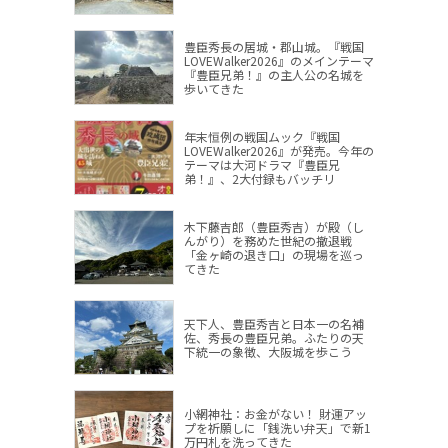
豊臣秀長の居城・郡山城。『戦国
LOVEWalker2026』のメインテーマ
『豊臣兄弟！』の主人公の名城を
歩いてきた
年末恒例の戦国ムック『戦国
LOVEWalker2026』が発売。今年の
テーマは大河ドラマ『豊臣兄
弟！』、2大付録もバッチリ
木下藤吉郎（豊臣秀吉）が殿（し
んがり）を務めた世紀の撤退戦
「金ヶ崎の退き口」の現場を巡っ
てきた
天下人、豊臣秀吉と日本一の名補
佐、秀長の豊臣兄弟。ふたりの天
下統一の象徴、大阪城を歩こう
小網神社：お金がない！ 財運アッ
プを祈願しに「銭洗い弁天」で新1
万円札を洗ってきた