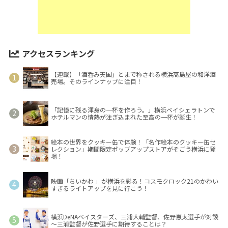
アクセスランキング
【連載】「酒呑み天国」とまで称される横浜髙島屋の和洋酒
売場。そのラインナップに注目！
「記憶に残る渾身の一杯を作ろう。」横浜ベイシェラトンで
ホテルマンの情熱が注ぎ込まれた至高の一杯が誕生！
絵本の世界をクッキー缶で体験！「名作絵本のクッキー缶セ
レクション」期間限定ポップアップストアがそごう横浜に登
場！
映画「ちいかわ 」が横浜を彩る！コスモクロック21のかわい
すぎるライトアップを見に行こう！
横浜DeNAベイスターズ、三浦大輔監督、佐野恵太選手が対談
～三浦監督が佐野選手に期待することは？