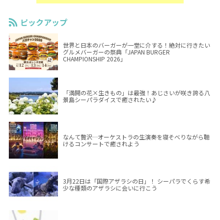
ピックアップ
世界と日本のバーガーが一堂に介する！絶対に行きたい
グルメバーガーの祭典「JAPAN BURGER
CHAMPIONSHIP 2026」
「満開の花×生きもの」は最強！あじさいが咲き誇る八
景島シーパラダイスで癒されたい♪
なんて贅沢…オーケストラの生演奏を寝そべりながら聴
けるコンサートで癒されよう
3月22日は「国際アザラシの日」！ シーパラでくらす希
少な種類のアザラシに会いに行こう