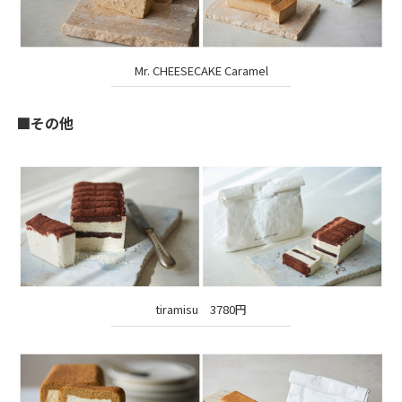
Mr. CHEESECAKE Caramel
■その他
tiramisu 3780円