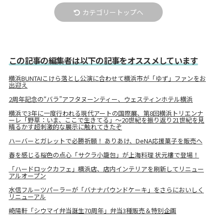
カテゴリートップへ
この記事の編集者は以下の記事をオススメしています
横浜BUNTAIこけら落とし公演に合わせて横浜市が「ゆず」ファンをお
出迎え
2周年記念の“バラ”アフタヌーンティー、ウェスティンホテル横浜
横浜で3年に一度行われる現代アートの国際展、第8回横浜トリエンナ
ーレ「野草：いま、ここで生きてる」～20世紀を振り返り21世紀を見
晴るかす超刺激的な展示に触れてきたぞ
ハーバーとガレットで必勝祈願！ ありあけ、DeNA応援菓子を販売へ
春を感じる桜色の点心「サクラ小籠包」が上海料理 状元樓で登場！
「ハードロックカフェ」横浜店、店内インテリアを刷新してリニュー
アルオープン
水信フルーツパーラーが「バナナパウンドケーキ」をさらにおいしく
リニューアル
崎陽軒「シウマイ弁当誕生70周年」弁当3種販売＆特別企画