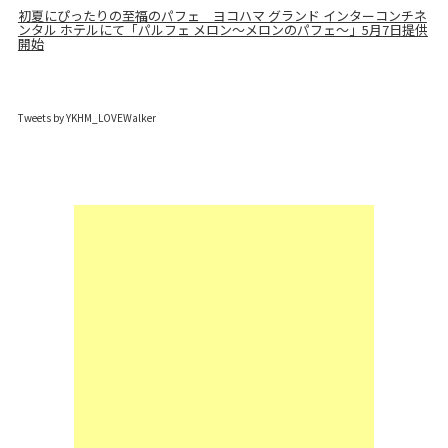
初夏にぴったりの至福のパフェ ヨコハマ グランド インターコンチネ
ンタル ホテルにて「パルフェ メロン～メロンのパフェ～」5月7日提供
開始
Tweets by YKHM_LOVEWalker