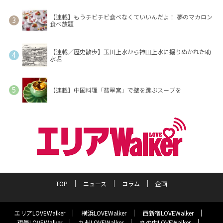
【連載】もうチビチビ食べなくていいんだよ！ 夢のマカロン
食べ放題
【連載／歴史散歩】玉川上水から神田上水に掘りぬかれた助
水堀
【連載】中国料理「翡翠宮」で壁を跳ぶスープを
TOP
ニュース
コラム
企画
エリアLOVEWalker
横浜LOVEWalker
西新宿LOVEWalker
夜景LOVEWalker
九州LOVEWalker
丸の内LOVEWalker