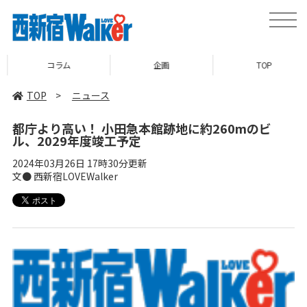
toggle
naviga
コラム
企画
TOP
TOP
>
ニュース
都庁より高い！ 小田急本館跡地に約260mのビ
ル、2029年度竣工予定
2024年03月26日 17時30分更新
文● 西新宿LOVEWalker