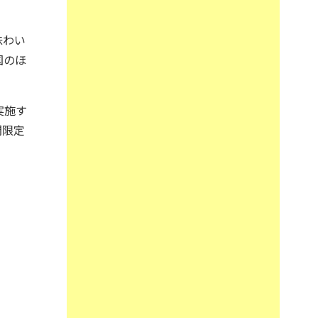
味わい
国のほ
実施す
間限定