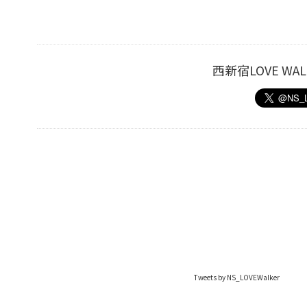
西新宿LOVE W
Tweets by NS_LOVEWalker