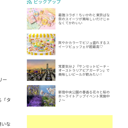
ピックアップ
最強コラボ！ちいかわと東京ばな
奈のスイーツが美味しいだけじゃ
なくてかわいい
爽やかカラーでビジュ盛れするス
イーツビュッフェが超最高♡
常夏気分♪『サンセットビーチ・
オーストラリアビアガーデン』で
美味しいビールが飲みたい！
リー
新宿中央公園の春香る花々と桜の
木～ライトアップイベント実施中
る「タ
♪～
違いな