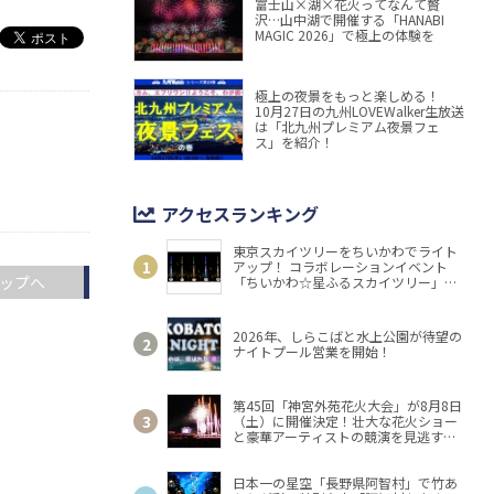
富士山×湖×花火ってなんて贅
沢…山中湖で開催する「HANABI
MAGIC 2026」で極上の体験を
極上の夜景をもっと楽しめる！
10月27日の九州LOVEWalker生放送
は「北九州プレミアム夜景フェ
ス」を紹介！
アクセスランキング
東京スカイツリーをちいかわでライト
アップ！ コラボレーションイベント
ップへ
「ちいかわ☆星ふるスカイツリー」開
催
2026年、しらこばと水上公園が待望の
ナイトプール営業を開始！
第45回「神宮外苑花火大会」が8月8日
（土）に開催決定！壮大な花火ショー
と豪華アーティストの競演を見逃す
な！
日本一の星空「長野県阿智村」で竹あ