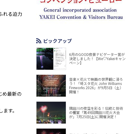
ふれる迫力
ピックアップ
6月のGOOD夜景ナビゲーター賞が
決定しました！【We♡Yakeiキャン
ペーン】
音楽×花火で映画の世界観に浸ろ
う！「埼スタ花火 John Williams
Fireworks 2026」が9月5日（土）
開催！
じめ最新の
隅田川の夜空を彩る！伝統と技術
します。
の饗宴「第49回隅田川花火大会
が」7月25日(土)に開催決定！