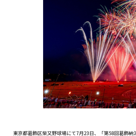
東京都葛飾区柴又野球場にて7月23日、「第58回葛飾納