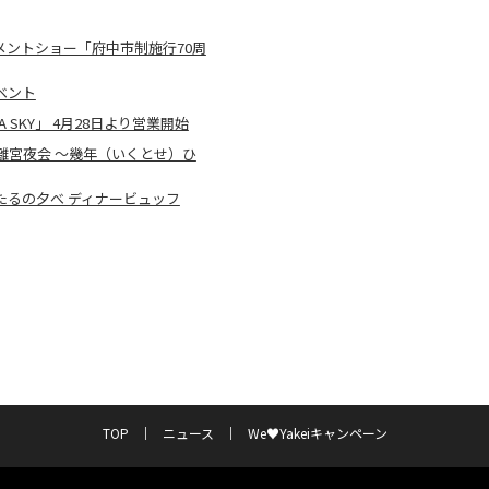
メントショー「府中市制施行70周
ベント
 SKY」 4月28日より営業開始
離宮夜会 〜幾年（いくとせ）ひ
るの夕べ ディナービュッフ
TOP
ニュース
We♥Yakeiキャンペーン