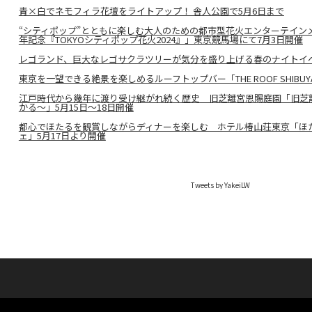
青×白でネモフィラ花壇をライトアップ！ 舎人公園で5月6日まで
“シティポップ”とともに楽しむ大人のための都市型花火エンターテイン
年記念『TOKYOシティポップ花火2024』」東京競馬場にて7月3日開催
レゴランド、巨大なレゴサクラツリーが気分を盛り上げる春のナイトイ
東京を一望できる絶景を楽しめるルーフトップバー「THE ROOF SHIBUYA
江戸時代から幾年に渡り受け継がれ続く歴史 旧芝離宮恩賜庭園「旧芝
かる〜」5月15日～18日開催
都心でほたるを観賞しながらディナーを楽しむ ホテル椿山荘東京「ほた
ェ」5月17日より開催
Tweets by YakeiLW