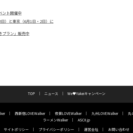
ベント開催中
12日）と東京（6月1日・2日）に
きプラン」販売中
TOP
ニュース
We♥Yakeiキャンペーン
ker
西新宿LOVEWalker
夜景LOVEWalker
九州LOVEWalker
丸の
ラーメンWalker
ASCII.jp
サイトポリシー
プライバシーポリシー
運営会社
お問い合わせ