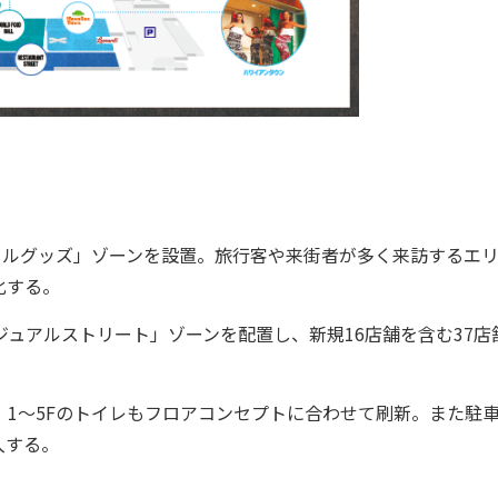
イルグッズ」ゾーンを設置。旅行客や来街者が多く来訪するエ
化する。
ュアルストリート」ゾーンを配置し、新規16店舗を含む37店
1〜5Fのトイレもフロアコンセプトに合わせて刷新。また駐
入する。