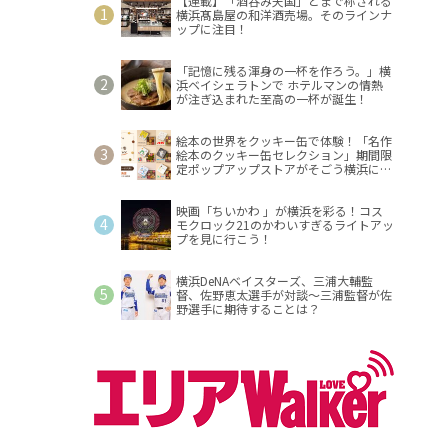
【連載】「酒呑み天国」とまで称される
横浜髙島屋の和洋酒売場。そのラインナ
ップに注目！
「記憶に残る渾身の一杯を作ろう。」横
浜ベイシェラトンで ホテルマンの情熱
が注ぎ込まれた至高の一杯が誕生！
絵本の世界をクッキー缶で体験！「名作
絵本のクッキー缶セレクション」期間限
定ポップアップストアがそごう横浜に登
場！
映画「ちいかわ 」が横浜を彩る！コス
モクロック21のかわいすぎるライトアッ
プを見に行こう！
横浜DeNAベイスターズ、三浦大輔監
督、佐野恵太選手が対談～三浦監督が佐
野選手に期待することは？