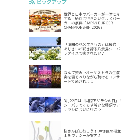
ピックアップ
世界と日本のバーガーが一堂に介
する！絶対に行きたいグルメバー
ガーの祭典「JAPAN BURGER
CHAMPIONSHIP 2026」
「満開の花×生きもの」は最強！
あじさいが咲き誇る八景島シーパ
ラダイスで癒されたい♪
なんて贅沢…オーケストラの生演
奏を寝そべりながら聴けるコンサ
ートで癒されよう
3月22日は「国際アザラシの日」！
シーパラでくらす希少な種類のア
ザラシに会いに行こう
桜さんぽに行こう！ 戸塚区の桜並
木をウナシーが案内♪