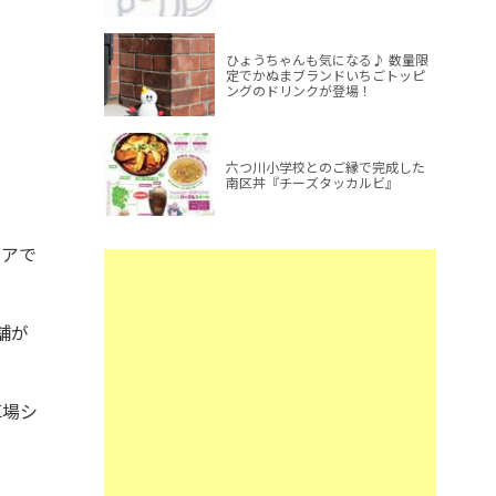
ひょうちゃんも気になる♪ 数量限
定でかぬまブランドいちごトッピ
ングのドリンクが登場！
六つ川小学校とのご縁で完成した
南区丼『チーズタッカルビ』
リアで
舗が
車場シ