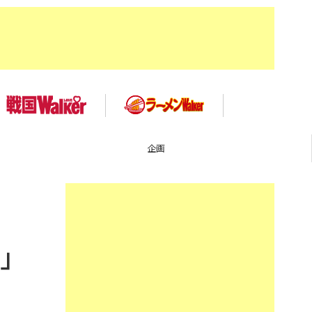
TOP
ズ」