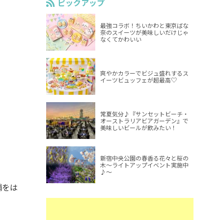
ピックアップ
最強コラボ！ちいかわと東京ばな
奈のスイーツが美味しいだけじゃ
なくてかわいい
爽やかカラーでビジュ盛れするス
イーツビュッフェが超最高♡
常夏気分♪『サンセットビーチ・
オーストラリアビアガーデン』で
美味しいビールが飲みたい！
新宿中央公園の春香る花々と桜の
木～ライトアップイベント実施中
♪～
舗をは