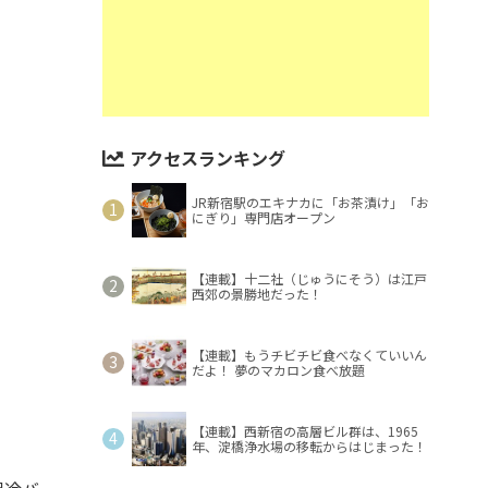
アクセスランキング
JR新宿駅のエキナカに「お茶漬け」「お
にぎり」専門店オープン
【連載】十二社（じゅうにそう）は江戸
西郊の景勝地だった！
【連載】もうチビチビ食べなくていいん
だよ！ 夢のマカロン食べ放題
【連載】西新宿の高層ビル群は、1965
年、淀橋浄水場の移転からはじまった！