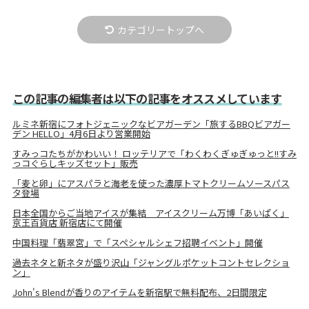
カテゴリートップへ
この記事の編集者は以下の記事をオススメしています
ルミネ新宿にフォトジェニックなビアガーデン「旅するBBQビアガー
デン HELLO」4月6日より営業開始
すみっコたちがかわいい！ ロッテリアで「わくわくぎゅぎゅっと!!すみ
っコぐらしキッズセット」販売
「麦と卵」にアスパラと海老を使った濃厚トマトクリームソースパス
タ登場
日本全国からご当地アイスが集結 アイスクリーム万博「あいぱく」
京王百貨店 新宿店にて開催
中国料理「翡翠宮」で「スペシャルシェフ招聘イベント」開催
過去ネタと新ネタが盛り沢山「ジャングルポケットコントセレクショ
ン」
John's Blendが香りのアイテムを新宿駅で無料配布、2日間限定