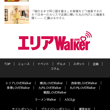
「破れるまで同じ服を着る」お客様をどう接客するの
か？日本一のカリスマ店員に輝いた丸の内びとに極意を
聞く―― 仁藤はるかさん
TOP
ニュース
イベント
グルメ
スポット
企画
コラム
エリアLOVEWalker
横浜LOVEWalker
西新宿LOVEWalker
夜景LOVEWalker
九州LOVEWalker
丸の内LOVEWalker
戦国LOVEWalker
ラーメンWalker
ASCII.jp
サイトポリシー
プライバシーポリシー
運営会社