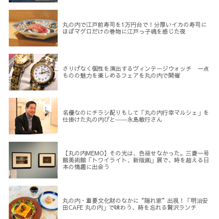
丸の内で江戸前寿司を1万円台で！分厚いイカの寿司に
ほぼマグロだけの巻物に江戸っ子魂を感じた夜
さりげなく個性を演出するヴィンテージウォッチ 一点
ものの魅力を楽しめるフェアを丸の内で開催
名優なのにチラシ配りもして「丸の内行幸マルシェ」を
仕掛けた丸の内びと――永島敏行さん
【丸の内MEMO】その光は、色褪せなかった。三菱一号
館美術館「トワイライト、新版画」展で、時を超える日
本の情趣に出会う
丸の内・重要文化財のなかに“隠れ家”出現！「明治安
田CAFE 丸の内」で味わう、時を忘れる贅沢ランチ