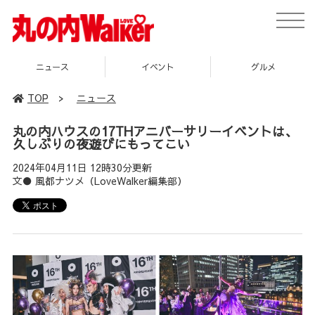
toggle
naviga
イベント
グルメ
スポット
TOP
>
ニュース
丸の内ハウスの17THアニバーサリーイベントは、
久しぶりの夜遊びにもってこい
2024年04月11日 12時30分更新
文● 風都ナツメ（LoveWalker編集部）