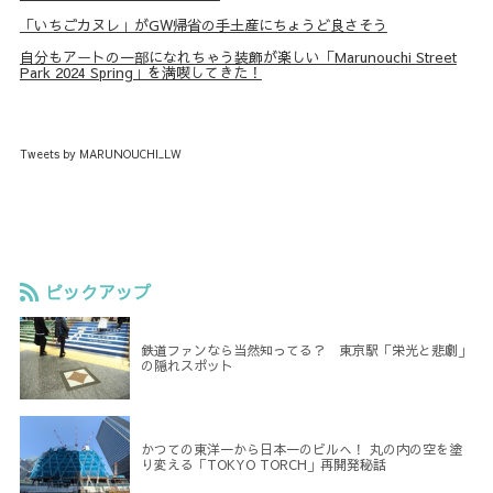
「いちごカヌレ」がGW帰省の手土産にちょうど良さそう
自分もアートの一部になれちゃう装飾が楽しい「Marunouchi Street
Park 2024 Spring」を満喫してきた！
Tweets by MARUNOUCHI_LW
ピックアップ
鉄道ファンなら当然知ってる？ 東京駅「栄光と悲劇」
の隠れスポット
かつての東洋一から日本一のビルへ！ 丸の内の空を塗
り変える「TOKYO TORCH」再開発秘話