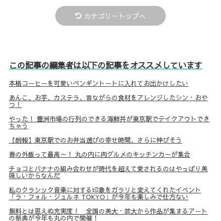
カテゴリートップへ
この記事の編集者は以下の記事をオススメしています
本格コーヒーを可愛いペンギントートに入れてお出かけしたい
あんこ、お芋、カステラ、昔ながらの食材をアレンジしたシン・おや
つ！
やった！ 豊洲市場の行列のできる海鮮丼が東京駅でテイクアウトでき
ちゃう
【朗報】東京駅でのお弁当選びの幸せ時間、さらに伸びそう
春の外飯って最高～！ 丸の内に肉グルメのキッチンカーが集合
チョコとバナナの組み合わせが時代を超えて愛されるのはやっぱり美
味しいからなんだ
私のクラシック音楽に対する印象をガラリと変えてくれたイベント
「ラ・フォル・ジュルネ TOKYO」が今年も楽しみで仕方ない
無料とは思えぬ充実度！ 全国の美大・芸大から作品が集まるアート
の祭典が今年も丸の内で開催！